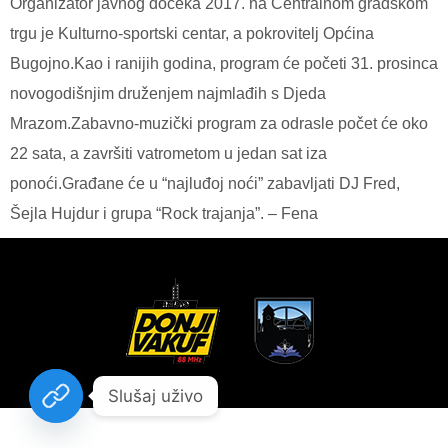
Organizator javnog dočeka 2017. na Centralnom gradskom
trgu je Kulturno-sportski centar, a pokrovitelj Općina
Bugojno.Kao i ranijih godina, program će početi 31. prosinca
novogodišnjim druženjem najmlađih s Djeda
Mrazom.Zabavno-muzički program za odrasle počet će oko
22 sata, a završiti vatrometom u jedan sat iza
ponoći.Građane će u “najluđoj noći” zabavljati DJ Fred,
Šejla Hujdur i grupa “Rock trajanja”. – Fena
Slušaj uživo