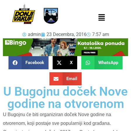
admin
23 Decembra, 2016
7:57 am
Facebook
X
WhatsApp
Email
U Bugojnu doček Nove
godine na otvorenom
U Bugojnu će biti organiziran doček Nove godine na
otvorenom, koji postaje sve popularniji kod građana.