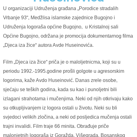
U organizaciji Udruženja građana „Porodice stradalih
Vrbanje 93“, Medžlisa islamske zajednice Bugojno i
Udruženja logoraša općine Bugojno, u Kristalnoj sali
Općine Bugojno, održana je promocija dokumentarnog filma
„Djeca iza žice“ autora Avde Huseinovića.
Film „Djeca iza žice“ priča je o maloljetnicma, koji su u
periodu 1992.-1995.godine prošli golgote u agresorskim
logorima, kaže Avdo Huseinović. Danas zrele osobe,
sjećaju se teških godina, kada su kao i punoljetni bili
izlagani strahotama i mučenjima. Neki od njih otkrivaju kako
su otkupljivanjem iz logora ostali u životu. Neki su bli
svjedoci velikih zločina, a neki od posljedica mučenja ostali
trajni invalidi. Film traje 66 minita. Obrađuje priče
malonjetnih logoraša iz Goražda, Višegrada, Bosanskog