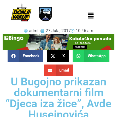
admin
27 Jula, 2017
10:46 am
Facebook
X
WhatsApp
Email
U Bugojno prikazan
dokumentarni film
“Djeca iza žice”, Avde
Huseinovića