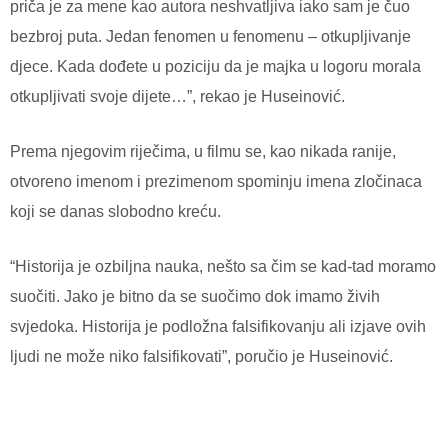
priča je za mene kao autora neshvatljiva iako sam je čuo
bezbroj puta. Jedan fenomen u fenomenu – otkupljivanje
djece. Kada dođete u poziciju da je majka u logoru morala
otkupljivati svoje dijete…”, rekao je Huseinović.
Prema njegovim riječima, u filmu se, kao nikada ranije,
otvoreno imenom i prezimenom spominju imena zločinaca
koji se danas slobodno kreću.
“Historija je ozbiljna nauka, nešto sa čim se kad-tad moramo
suočiti. Jako je bitno da se suočimo dok imamo živih
svjedoka. Historija je podložna falsifikovanju ali izjave ovih
ljudi ne može niko falsifikovati”, poručio je Huseinović.