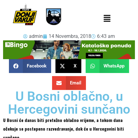
admin
14 Novembra, 2018
6:43 am
Facebook
X
WhatsApp
Email
U Bosni oblačno, u
Hercegovini sunčano
U Bosni će danas biti pretežno oblačno vrijeme, a tokom dana
očekuje se postepeno razvedravanje, dok će u Hercegovini biti
sunčano.