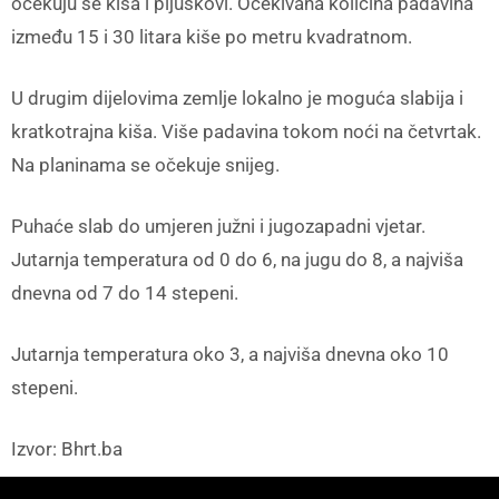
očekuju se kiša i pljuskovi. Očekivana količina padavina
između 15 i 30 litara kiše po metru kvadratnom.
U drugim dijelovima zemlje lokalno je moguća slabija i
kratkotrajna kiša. Više padavina tokom noći na četvrtak.
Na planinama se očekuje snijeg.
Puhaće slab do umjeren južni i jugozapadni vjetar.
Jutarnja temperatura od 0 do 6, na jugu do 8, a najviša
dnevna od 7 do 14 stepeni.
Jutarnja temperatura oko 3, a najviša dnevna oko 10
stepeni.
Izvor: Bhrt.ba