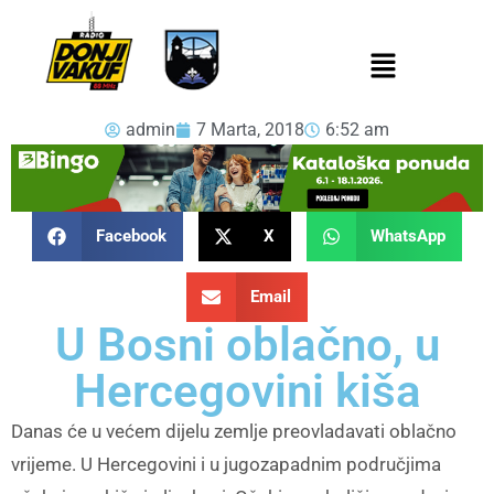
admin
7 Marta, 2018
6:52 am
Facebook
X
WhatsApp
Email
U Bosni oblačno, u
Hercegovini kiša
Danas će u većem dijelu zemlje preovladavati oblačno
vrijeme. U Hercegovini i u jugozapadnim područjima