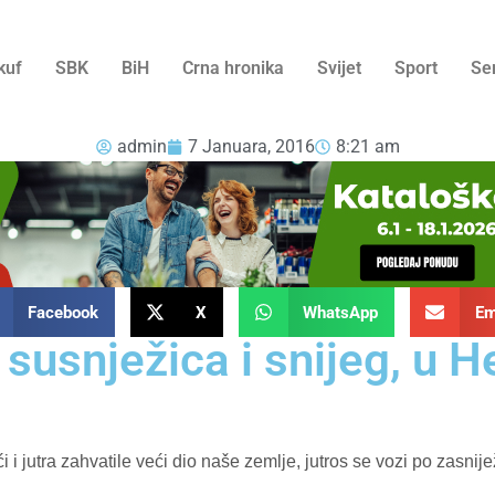
kuf
SBK
BiH
Crna hronika
Svijet
Sport
Se
admin
7 Januara, 2016
8:21 am
Facebook
X
WhatsApp
Em
susnježica i snijeg, u H
 i jutra zahvatile veći dio naše zemlje, jutros se vozi po zasni