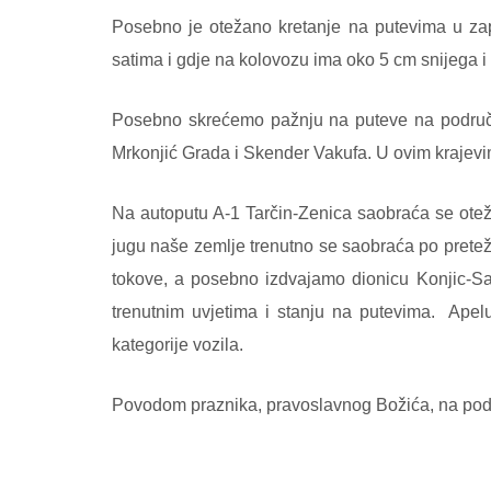
Posebno je otežano kretanje na putevima u za
satima i gdje na kolovozu ima oko 5 cm snijega i
Posebno skrećemo pažnju na puteve na području
Mrkonjić Grada i Skender Vakufa. U ovim krajevim
Na autoputu A-1 Tarčin-Zenica saobraća se otež
jugu naše zemlje trenutno se saobraća po prete
tokove, a posebno izdvajamo dionicu Konjic-Sa
trenutnim uvjetima i stanju na putevima. Ape
kategorije vozila.
Povodom praznika, pravoslavnog Božića, na podr