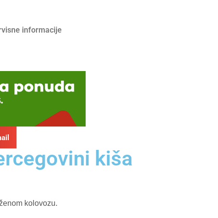
rvisne informacije
ail
ercegovini kiša
ježenom kolovozu.