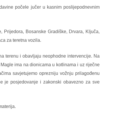
davine počele jučer u kasnim poslijepodnevnim
 Prijedora, Bosanske Gradiške, Drvara, Ključa,
a za teretna vozila.
a terenu i obavljaju neophodne intervencije. Na
Magle ima na dionicama u kotlinama i uz riječne
ačima savjetujemo oprezniju vožnju prilagođenu
je je posjedovanje i zakonski obavezno za sve
aterija.