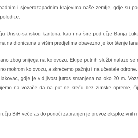
padnim i sjeverozapadnim krajevima naše zemlje, gdje su pa
 poledice.
 Unsko-sanskog kantona, kao i na šire područje Banja Luke,
a na dionicama u višim predjelima obavezno je korištenje lanac
ano zbog snijega na kolovozu. Ekipe putnih službi nalaze se n
žno mokrom kolovozu, a skrećemo pažnju i na učestale odrone. 
lakovac, gdje je vidljivost jutros smanjena na oko 20 m. Voz
lujemo na vozače da na put ne kreću bez zimske opreme, či
učju BiH večeras do ponoći zabranjen je prevoz eksplozivnih m