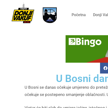
Početna
Donji Va
U Bosni da
U Bosni se danas očekuje umjereno do pretežn
očekuje se postepeno smanjenje oblačnosti. U
Vjetar će biti slab do umjere jačine, istočnog 