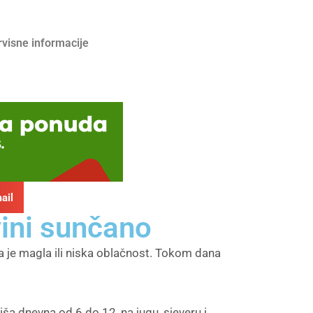
rvisne informacije
ail
ini sunčano
 je magla ili niska oblačnost. Tokom dana
iša dnevna od 6 do 12, na jugu, sjeveru i