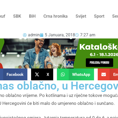
kuf
SBK
BiH
Crna hronika
Svijet
Sport
Se
admin
5 Januara, 2018
7:27 am
Facebook
X
WhatsApp
Em
nas oblačno, u Hercegov
o oblačno vrijeme. Po kotlinama i uz riječne tokove moguća
 Hercegovini će biti malo do umjereno oblačno i sunčano.
i jugoistočnog smjera. Jutarnja temperatura od 0 do 6, a najv