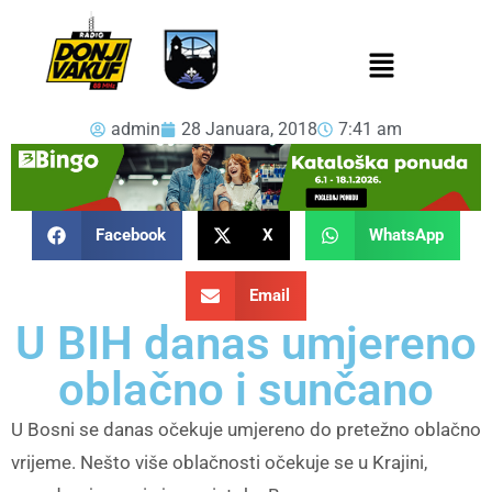
admin
28 Januara, 2018
7:41 am
Facebook
X
WhatsApp
Email
U BIH danas umjereno
oblačno i sunčano
U Bosni se danas očekuje umjereno do pretežno oblačno
vrijeme. Nešto više oblačnosti očekuje se u Krajini,