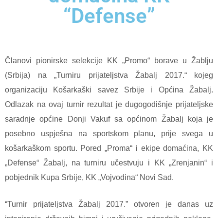
“Defense”
Članovi pionirske selekcije KK „Promo“ borave u Žablju
(Srbija) na „Turniru prijateljstva Žabalj 2017.“ kojeg
organizaciju Košarkaški savez Srbije i Općina Žabalj.
Odlazak na ovaj turnir rezultat je dugogodišnje prijateljske
saradnje općine Donji Vakuf sa općinom Žabalj koja je
posebno uspješna na sportskom planu, prije svega u
košarkaškom sportu. Pored „Proma“ i ekipe domaćina, KK
„Defense“ Žabalj, na turniru učestvuju i KK „Zrenjanin“ i
pobjednik Kupa Srbije, KK „Vojvodina“ Novi Sad.
“Turnir prijateljstva Žabalj 2017.” otvoren je danas uz