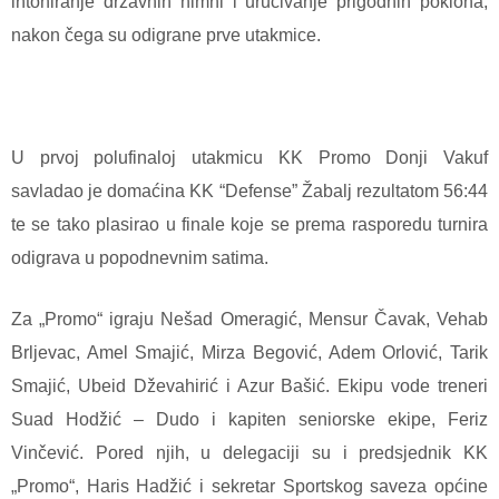
intoniranje državnih himni i uručivanje prigodnih poklona,
nakon čega su odigrane prve utakmice.
U prvoj polufinaloj utakmicu KK Promo Donji Vakuf
savladao je domaćina KK “Defense” Žabalj rezultatom 56:44
te se tako plasirao u finale koje se prema rasporedu turnira
odigrava u popodnevnim satima.
Za „Promo“ igraju Nešad Omeragić, Mensur Čavak, Vehab
Brljevac, Amel Smajić, Mirza Begović, Adem Orlović, Tarik
Smajić, Ubeid Dževahirić i Azur Bašić. Ekipu vode treneri
Suad Hodžić – Dudo i kapiten seniorske ekipe, Feriz
Vinčević. Pored njih, u delegaciji su i predsjednik KK
„Promo“, Haris Hadžić i sekretar Sportskog saveza općine