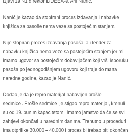
izjavi za N1 direktor IDDEEA-e, Arif Nanić.
Nanić je kazao da stopirani proces izdavanja i nabavke
knjižica za pasoše nema veze sa postojećim stanjem.
Nije stopiran proces izdavanja pasoša, a i tender za
nabavku knjižica nema veze sa postojećim stanjem jer mi
imamo ugovor sa postojećim dobavljačem koji vrši isporuku
pasoša po jednogodišnjem ugovoru koji traje do marta
naredne godine, kazao je Nanić.
Dodao je da je repro materijal nabavljen prošle
sedmice .
Prošle sedmice
je stigao repro materijal, krenuli
su od 19. punim kapacitetom i imamo jamstvo da će se svi
zahtjevi okončati u narednim danima. Trenutno u proceduri
ima otprilike 30.000 – 40.000 i proces bi trebao biti okončan