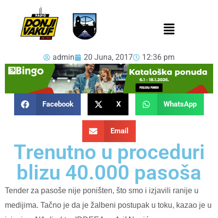
admin
20 Juna, 2017
12:36 pm
Facebook
X
WhatsApp
Email
Trenutno u proceduri
blizu 40.000 pasoša
Tender za pasoše nije poništen, što smo i izjavili ranije u
medijima. Tačno je da je žalbeni postupak u toku, kazao je u