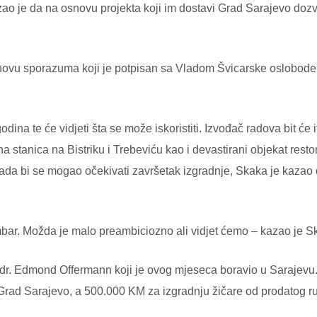
ao je da na osnovu projekta koji im dostavi Grad Sarajevo dozvo
osnovu sporazuma koji je potpisan sa Vladom Švicarske oslobod
dina te će vidjeti šta se može iskoristiti. Izvođač radova bit će 
 stanica na Bistriku i Trebeviću kao i devastirani objekat rest
ada bi se mogao očekivati završetak izgradnje, Skaka je kazao d
mbar. Možda je malo preambiciozno ali vidjet ćemo – kazao je S
e dr. Edmond Offermann koji je ovog mjeseca boravio u Sarajevu
 Grad Sarajevo, a 500.000 KM za izgradnju žičare od prodatog r