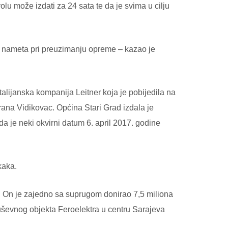
lu može izdati za 24 sata te da je svima u cilju
e nameta pri preuzimanju opreme – kazao je
italijanska kompanija Leitner koja je pobijedila na
orana Vidikovac. Općina Stari Grad izdala je
a je neki okvirni datum 6. april 2017. godine
kaka.
. On je zajedno sa suprugom donirao 7,5 miliona
uševnog objekta Feroelektra u centru Sarajeva