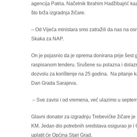
agencija Patria. Načelnik Ibrahim Hadžibajrić kaz
što brža izgradnja žičare.
– Od Vijeća ministara smo zatražili da nas na 
Skaka za NAP.
On je pojasnio da je oprema donirana prije šest go
raspisanom tenderu.
Srušene su polazna i dolazna
dozvolu za korištenje na 25 godina.
Na pitanje k
Dan Grada Sarajeva.
– Sve zavisi i od vremena, već ulazimo u septe
Glavni donator za izgradnju Trebevićke žičare j
KM. Jedan dio potrebnih sredstava osigurao je i
uplatit će Općina Stari Grad.