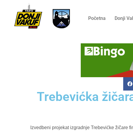
Početna
Donji Va
Trebevićka žičara
Izvedbeni projekat izgradnje Trebevićke žičare fin