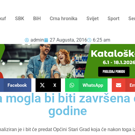
kuf
SBK
BiH
Crna hronika
Svijet
Sport
Se
admin
27 Augusta, 2016
6:25 am
Facebook
X
WhatsApp
Em
 mogla bi biti završena 
godine
aliziran je i bit će predat Općini Stari Grad koja će nakon toga