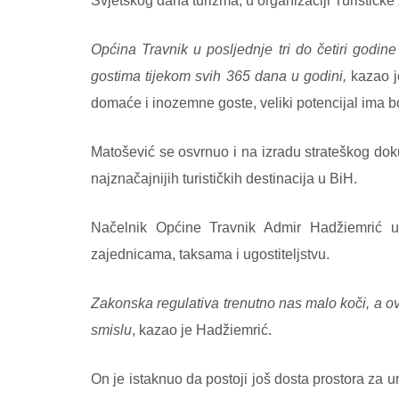
Svjetskog dana turizma, u organizaciji Turistič
Općina Travnik u posljednje tri do četiri godin
gostima tijekom svih 365 dana u godini,
kazao je
domaće i inozemne goste, veliki potencijal ima b
Matošević se osvrnuo i na izradu strateškog doku
najznačajnijih turističkih destinacija u BiH.
Načelnik Općine Travnik Admir Hadžiemrić uk
zajednicama, taksama i ugostiteljstvu.
Zakonska regulativa trenutno nas malo koči, a o
smislu
, kazao je Hadžiemrić.
On je istaknuo da postoji još dosta prostora za