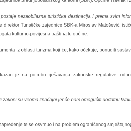
ke zajednice Srednjobosanskog kantona (SBK), Općine Travnik i
e postaje nezaobilazna turistička destinacija i prema svim info
 direktor Turističke zajednice SBK-a Miroslav Matošević, istič
ogata kulturno-povijesna baština te općine.
menta iz oblasti turizma koji će, kako očekuje, ponuditi susta
azao je na potrebu rješavanja zakonske regulative, odnos
vi zakoni su veoma značajni jer će nam omogućiti dodatnu kval
 unapređenje te se osvrnuo i na problem ograničenog smještajno