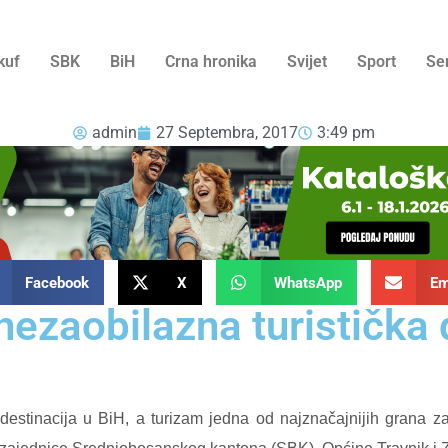
kuf
SBK
BiH
Crna hronika
Svijet
Sport
Se
admin
27 Septembra, 2017
3:49 pm
Facebook
X
WhatsApp
Em
nezaobilazna turistička 
destinacija u BiH, a turizam jedna od najznačajnijih grana z