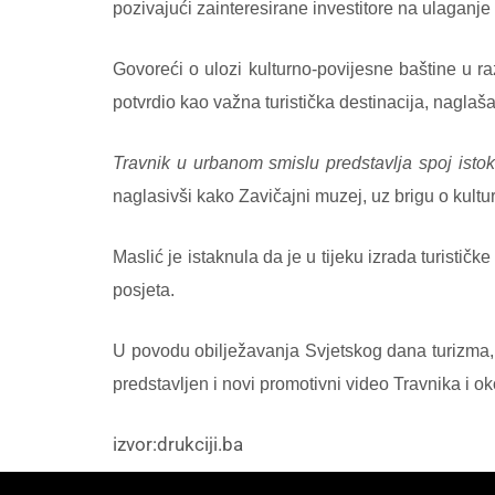
pozivajući zainteresirane investitore na ulaganje 
Govoreći o ulozi kulturno-povijesne baštine u r
potvrdio kao važna turistička destinacija, naglaš
Travnik u urbanom smislu predstavlja spoj istoka 
naglasivši kako Zavičajni muzej, uz brigu o kultur
Maslić je istaknula da je u tijeku izrada turističk
posjeta.
U povodu obilježavanja Svjetskog dana turizma, o
predstavljen i novi promotivni video Travnika i ok
izvor:drukciji.ba