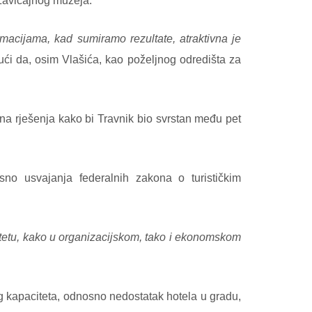
 Zavičajnog muzeja.
rmacijama, kad sumiramo rezultate, atraktivna je
ući da, osim Vlašića, kao poželjnog odredišta za
vna rješenja kako bi Travnik bio svrstan među pet
no usvajanja federalnih zakona o turističkim
itetu, kako u organizacijskom, tako i ekonomskom
g kapaciteta, odnosno nedostatak hotela u gradu,