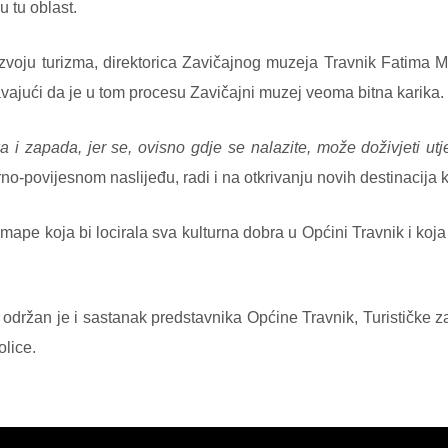
u tu oblast.
azvoju turizma, direktorica Zavičajnog muzeja Travnik Fatima Ma
avajući da je u tom procesu Zavičajni muzej veoma bitna karika.
i zapada, jer se, ovisno gdje se nalazite, može doživjeti utjecaj
no-povijesnom naslijeđu, radi i na otkrivanju novih destinacija k
e mape koja bi locirala sva kulturna dobra u Općini Travnik i koja
držan je i sastanak predstavnika Općine Travnik, Turističke zaj
olice.