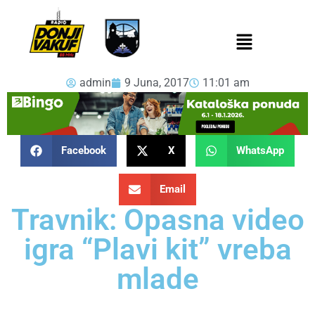
admin
9 Juna, 2017
11:01 am
Facebook
X
WhatsApp
Email
Travnik: Opasna video
igra “Plavi kit” vreba
mlade