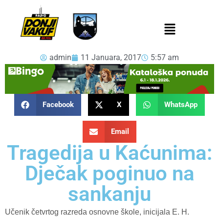
admin
11 Januara, 2017
5:57 am
Facebook
X
WhatsApp
Email
Tragedija u Kaćunima:
Dječak poginuo na
sankanju
Učenik četvrtog razreda osnovne škole, inicijala E. H.