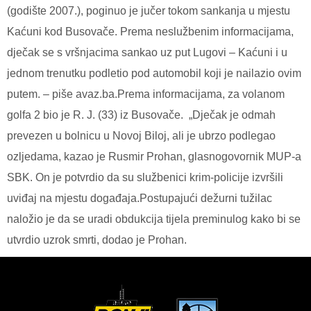
(godište 2007.), poginuo je jučer tokom sankanja u mjestu
Kaćuni kod Busovače. Prema neslužbenim informacijama,
dječak se s vršnjacima sankao uz put Lugovi – Kaćuni i u
jednom trenutku podletio pod automobil koji je nailazio ovim
putem. – piše avaz.ba.Prema informacijama, za volanom
golfa 2 bio je R. J. (33) iz Busovače. „Dječak je odmah
prevezen u bolnicu u Novoj Biloj, ali je ubrzo podlegao
ozljedama, kazao je Rusmir Prohan, glasnogovornik MUP-a
SBK. On je potvrdio da su službenici krim-policije izvršili
uviđaj na mjestu događaja.Postupajući dežurni tužilac
naložio je da se uradi obdukcija tijela preminulog kako bi se
utvrdio uzrok smrti, dodao je Prohan.