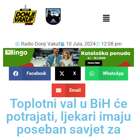
Radio Donji Vakuf
10 Jula, 2024
12:08 pm
Facebook
X
WhatsApp
Email
Toplotni val u BiH će
potrajati, ljekari imaju
poseban savjet za