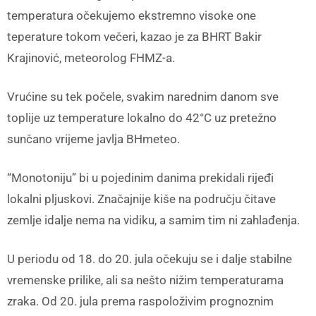
temperatura očekujemo ekstremno visoke one
teperature tokom večeri, kazao je za BHRT Bakir
Krajinović, meteorolog FHMZ-a.
Vrućine su tek počele, svakim narednim danom sve
toplije uz temperature lokalno do 42°C uz pretežno
sunčano vrijeme javlja BHmeteo.
“Monotoniju” bi u pojedinim danima prekidali rijeđi
lokalni pljuskovi. Značajnije kiše na području čitave
zemlje idalje nema na vidiku, a samim tim ni zahlađenja.
U periodu od 18. do 20. jula očekuju se i dalje stabilne
vremenske prilike, ali sa nešto nižim temperaturama
zraka. Od 20. jula prema raspoloživim prognoznim