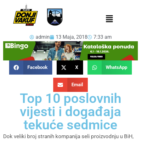
admin
13 Maja, 2018
7:33 am
Facebook
X
WhatsApp
Email
Top 10 poslovnih
vijesti i događaja
tekuće sedmice
Dok veliki broj stranih kompanija seli proizvodnju u BiH,