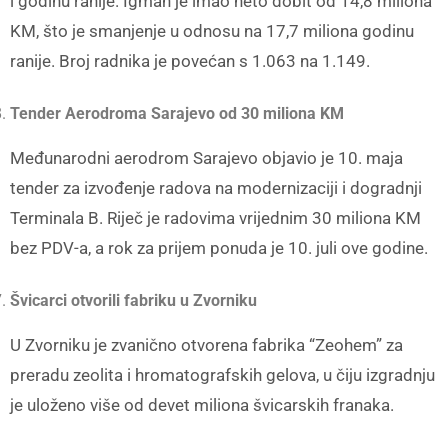
i godinu ranije. Igman je imao neto dobit od 14,8 miliona
KM, što je smanjenje u odnosu na 17,7 miliona godinu
ranije. Broj radnika je povećan s 1.063 na 1.149.
Tender Aerodroma Sarajevo od 30 miliona KM
Međunarodni aerodrom Sarajevo objavio je 10. maja
tender za izvođenje radova na modernizaciji i dogradnji
Terminala B. Riječ je radovima vrijednim 30 miliona KM
bez PDV-a, a rok za prijem ponuda je 10. juli ove godine.
Švicarci otvorili fabriku u Zvorniku
U Zvorniku je zvanično otvorena fabrika “Zeohem” za
preradu zeolita i hromatografskih gelova, u čiju izgradnju
je uloženo više od devet miliona švicarskih franaka.