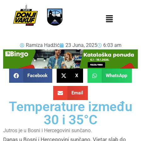
Ramiza Hadžić
23 Juna, 2025
6:03 am
Facebook
X
WhatsApp
Email
Temperature između
30 i 35°C
Jutros je u Bosni i Hercegovini sunčano.
Danas u Bosni i Hercegovini sunčano. Vjetar slab do