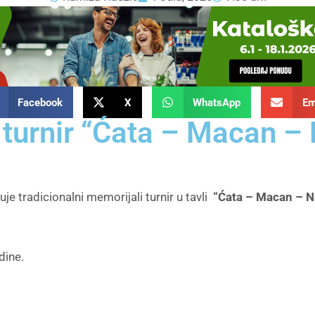
Facebook
X
WhatsApp
Em
 turnir “Ćata – Macan –
zuje tradicionalni memorijali turnir u tavli
“Ćata – Macan – N
dine.