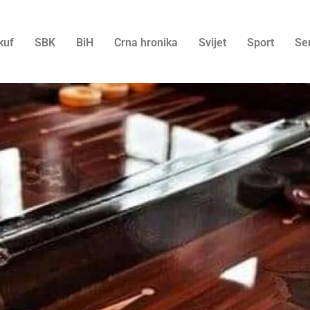
kuf
SBK
BiH
Crna hronika
Svijet
Sport
Se