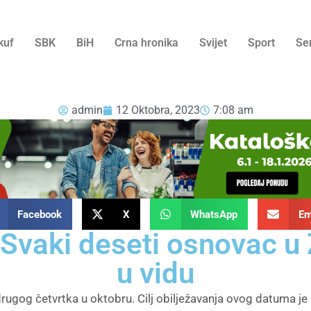
kuf
SBK
BiH
Crna hronika
Svijet
Sport
Se
admin
12 Oktobra, 2023
7:08 am
Facebook
X
WhatsApp
Em
: Svaki deseti osnovac 
u vidu
 drugog četvrtka u oktobru. Cilj obilježavanja ovog datuma j