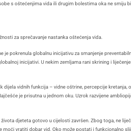
a osobe s oštećenjima vida ili drugim bolestima oka ne smiju b
ažnosti za sprečavanje nastanka oštećenja vida.
 je pokrenula globalnu inicijativu za smanjenje preventabiln
obalnoj inicijativi. U nekim zemljama rani skrining i liječen
k dijela vidnih funkcija – vidne oštrine, percepcije kretanja,
 Najčešće je prisutna u jednom oku. Uzrok razvijene ambliopij
ivota djeteta gotovo u cijelosti završen. Zbog toga, ne liječ
e moći vratiti dobar vid. Oko može postati i funkcionalno sli