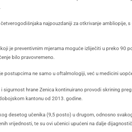
.
e četverogodišnjaka najpouzdaniji za otkrivanje ambliopije,
 koji je preventivnim mjerama moguće izliječiti u preko 90 
ječenje bilo pravovremeno.
 je postupcima ne samo u oftalmologiji, već u medicini uopć
e i sigurnost hrane Zenica kontinuirano provodi skrining preg
-dobojskom kantonu od 2013. godine.
vakog desetog učenika (9,5 posto) u drugom, odnosno svak
 vrijednosti, te su ovi učenici upućeni na dalje dijagnosti