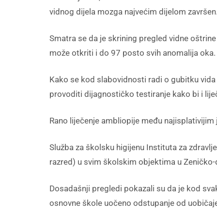
vidnog dijela mozga najvećim dijelom završen
Smatra se da je skrining pregled vidne oštrin
može otkriti i do 97 posto svih anomalija oka.
Kako se kod slabovidnosti radi o gubitku vida
provoditi dijagnostičko testiranje kako bi i li
Rano liječenje ambliopije među najisplativijim
Služba za školsku higijenu Instituta za zdravlj
razred) u svim školskim objektima u Zeničko
Dosadašnji pregledi pokazali su da je kod s
osnovne škole uočeno odstupanje od uobičajenih