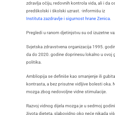
zdravlja očiju, redovnih kontrola vida, ali i d
predškolski i školski uzrast. -informišu iz
Instituta zazdravlje i sigurnost hrane Zenica.
Pregledi u ranom djetinjstvu su od izuzetne v
Svjetska zdravstvena organizacija 1995. godine
da do 2020. godine doprinesu lokalno u ovoj gl
politika.
Ambliopija se definiše kao smanjenje ili gubita
kontrasta, a bez prisutne vidljive bolesti oka.
mozga zbog nedovoljne vidne stimulacije.
Razvoj vidnog dijela mozga je u sedmoj godini ž
života djeteta, slabovidno oko neće nikada viš