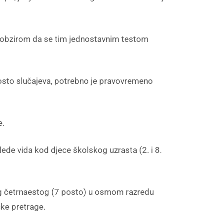
 s obzirom da se tim jednostavnim testom
posto slučajeva, potrebno je pravovremeno
e.
lede vida kod djece školskog uzrasta (2. i 8.
og četrnaestog (7 posto) u osmom razredu
čke pretrage.