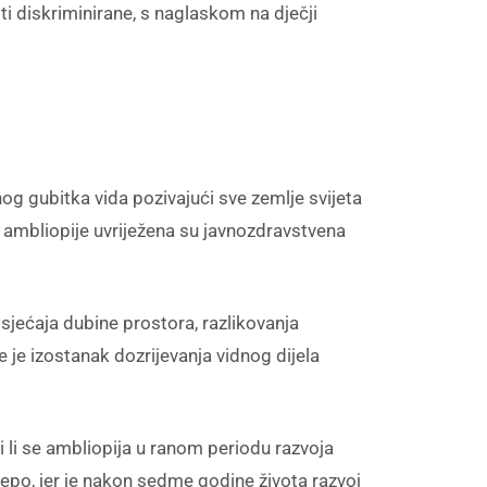
iti diskriminirane, s naglaskom na dječji
og gubitka vida pozivajući sve zemlje svijeta
je ambliopije uvriježena su javnozdravstvena
 osjećaja dubine prostora, razlikovanja
e je izostanak dozrijevanja vidnog dijela
i li se ambliopija u ranom periodu razvoja
jepo, jer je nakon sedme godine života razvoj