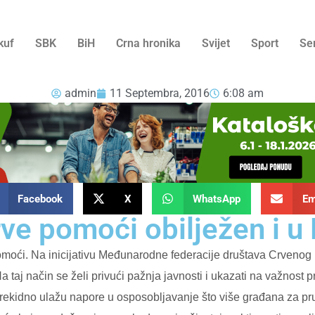
kuf
SBK
BiH
Crna hronika
Svijet
Sport
Se
admin
11 Septembra, 2016
6:08 am
Facebook
X
WhatsApp
Em
rve pomoći obilježen i 
moći. Na inicijativu Međunarodne federacije društava Crvenog
Na taj način se želi privući pažnja javnosti i ukazati na važnos
prekidno ulažu napore u osposobljavanje što više građana za pr