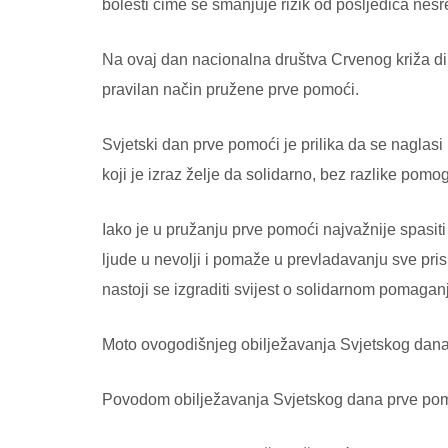
bolesti čime se smanjuje rizik od posljedica nes
Na ovaj dan nacionalna društva Crvenog križa di
pravilan način pružene prve pomoći.
Svjetski dan prve pomoći je prilika da se naglas
koji je izraz želje da solidarno, bez razlike po
Iako je u pružanju prve pomoći najvažnije spasiti 
ljude u nevolji i pomaže u prevladavanju sve pris
nastoji se izgraditi svijest o solidarnom pomaga
Moto ovogodišnjeg obilježavanja Svjetskog d
Povodom obilježavanja Svjetskog dana prve pomoć