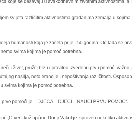
reća koje se dešavaju u svakodnevnim životnim aktivnostima, al
ljem svijeta različitim aktivnostima građanima zemalja u kojima
i ideja humanosti koja je začeta prije 150 godina. Od tada se p
mognemo svima kojima je pomoć potrebna.
nečiji život, pružiti brzu i pravilno izvedenu prvu pomoć, važno 
utnijeg nasilja, netolerancije i nepoštivanja različitosti. Ospo
nju svima kojima je pomoć potrebna.
ana prve pomoći je: ” DJECA – DJECI – NAUČI PRVU POMOĆ“.
i,Crveni križ općine Donji Vakuf je sproveo nekoliko aktivnos