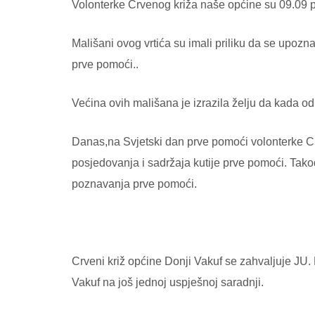
Volonterke Crvenog križa naše općine su 09.09 po
Mališani ovog vrtića su imali priliku da se upoz
prve pomoći..
Većina ovih mališana je izrazila želju da kada o
Danas,na Svjetski dan prve pomoći volonterke Cr
posjedovanja i sadržaja kutije prve pomoći. Takođ
poznavanja prve pomoći.
Crveni križ općine Donji Vakuf se zahvaljuje JU. 
Vakuf na još jednoj uspješnoj saradnji.