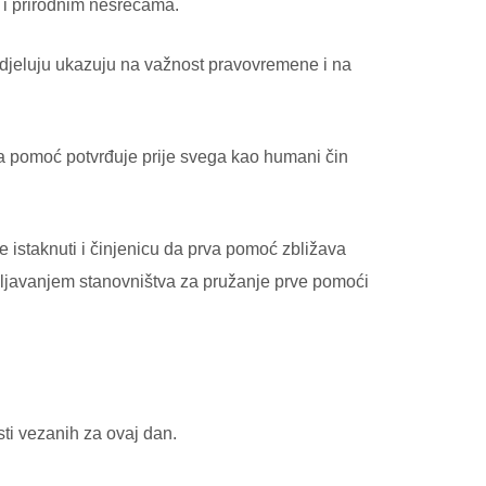
i i prirodnim nesrećama.
 djeluju ukazuju na važnost pravovremene i na
rva pomoć potvrđuje prije svega kao humani čin
je istaknuti i činjenicu da prva pomoć zbližava
sobljavanjem stanovništva za pružanje prve pomoći
ti vezanih za ovaj dan.