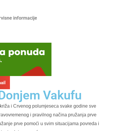
rvisne informacije
ail
u Donjem Vakufu
 križa i Crvenog polumjeseca svake godine sve
t pravovremenog i pravilnog načina pružanja prve
užanje prve pomoći u svim situacijama povreda i