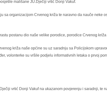
sjetile mališane JU.Dječiji vrtić Donji Vakuf.
naju sa organizacijom Crvenog križa te naravno da nauče neke os
drastu postanu dio naše velike porodice, porodice Crvenog križa
venog križa naše općine su uz saradnju sa Policijskom upravom 
er, volonterke su vršile podjelu informativnih letaka o prvoj p
Dječiji vrtić Donji Vakuf na ukazanom povjerenju i saradnji, te n