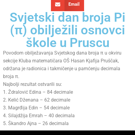
Email
Svjetski dan broja Pi
(π) obilježili osnovci
škole u Pruscu
Povodom obilježavanja Svjetskog dana broja π u okviru
sekcije Kluba matematičara OŠ Hasan Kjafija Pruščak,
održana je radionica i takmičenje u pamćenju decimala
broja π.
Najbolji rezultat ostvarili su:
1. Ždralović Edina – 84 decimale
2. Kelić Dženana – 62 decimale
3. Magrđija Edin – 54 decimale
4. Silajdžija Emrah – 40 decimala
5. Škandro Ajna – 26 decimala