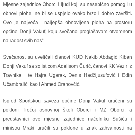
Mjesne zajednice Oborci i ljudi koji su nesebično pomogli u
obnovi plohe, ne bi se uspjelo ovako brzo i dobro završiti.
Ovo je najveća i naljepša obnovljena ploha na prostoru
općine Donji Vakuf, koju svečano proglašavam otvorenom
na radost svih nas“.
Svečanost su uveličali članovi KUD Nakib Abdagić Kiban
Donji Vakuf sa solisticom Adelisom Čurić, čanovi KK Vezir iz
Travnika,
te Hajra Ugarak, Denis Hadžijusufović i Edin
Učambralić, kao i Ahmed Orahovčić.
Ispred Sportskog saveza općine Donji Vakuf uručeni su
pokloni Trećoj osnovnoj školi Oborci i MZ Oborci, a
predstavnici ove mjesne zajednice načelniku Sušiću i
ministru Mraki uručili su poklone u znak zahvalnosti na