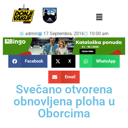
admin
17 Septembra, 2016
10:00 am
Facebook
X
WhatsApp
Email
Svečano otvorena
obnovljena ploha u
Oborcima