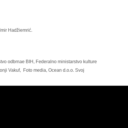
dmir Hadžiemrić.
stvo odbrnae BIH, Federalno ministarstvo kulture
Donji Vakuf, Foto media, Ocean d.o.o. Svoj