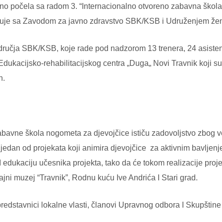
o počela sa radom 3. “Internacionalno otvoreno zabavna škola 
zuje sa Zavodom za javno zdravstvo SBK/KSB i Udruženjem žen
ručja SBK/KSB, koje rade pod nadzorom 13 trenera, 24 asistenata
Edukacijsko-rehabilitacijskog centra „Duga„ Novi Travnik koji s
h.
abavne škola nogometa za djevojčice ističu zadovoljstvo zbog ve
 jedan od projekata koji animira djevojčice za aktivnim bavljen
I edukaciju učesnika projekta, tako da će tokom realizacije projek
jni muzej “Travnik”, Rodnu kuću Ive Andrića I Stari grad.
predstavnici lokalne vlasti, članovi Upravnog odbora I Skupšt