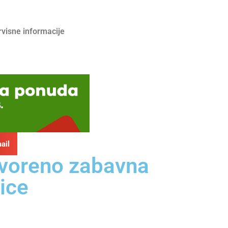
rvisne informacije
ail
tvoreno zabavna
ice