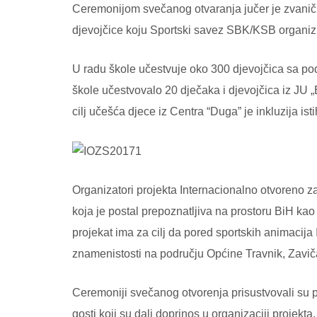
Ceremonijom svečanog otvaranja jučer je zvaničn
djevojčice koju Sportski savez SBK/KSB organi
U radu škole učestvuje oko 300 djevojčica sa pod
škole učestvovalo 20 dječaka i djevojčica iz JU „
cilj učešća djece iz Centra “Duga” je inkluzija isti
Organizatori projekta Internacionalno otvoreno z
koja je postal prepoznatljiva na prostoru BiH kao
projekat ima za cilj da pored sportskih animacija 
znamenistosti na području Općine Travnik, Zaviča
Ceremoniji svečanog otvorenja prisustvovali su 
gosti koji su dali doprinos u organizaciji projekta.