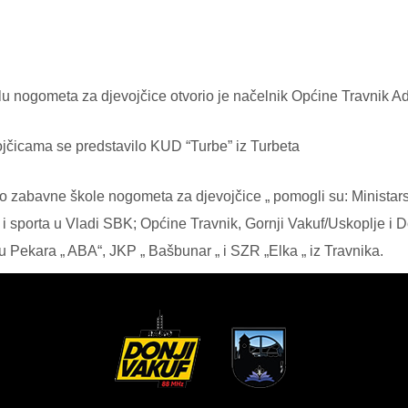
u nogometa za djevojčice otvorio je načelnik Općine Travnik A
jčicama se predstavilo KUD “Turbe” iz Turbeta
no zabavne škole nogometa za djevojčice „ pomogli su: Ministar
e i sporta u Vladi SBK; Općine Travnik, Gornji Vakuf/Uskoplje i 
i su Pekara „ ABA“, JKP „ Bašbunar „ i SZR „Elka „ iz Travnika.