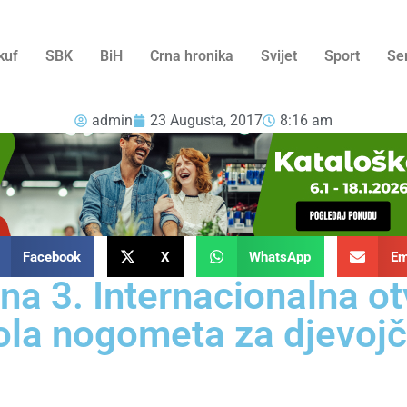
kuf
SBK
BiH
Crna hronika
Svijet
Sport
Se
admin
23 Augusta, 2017
8:16 am
Facebook
X
WhatsApp
Em
na 3. Internacionalna o
ola nogometa za djevojč