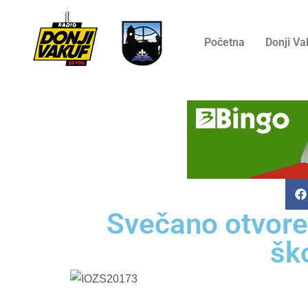
Početna
Donji Va
Svečano otvore
šk