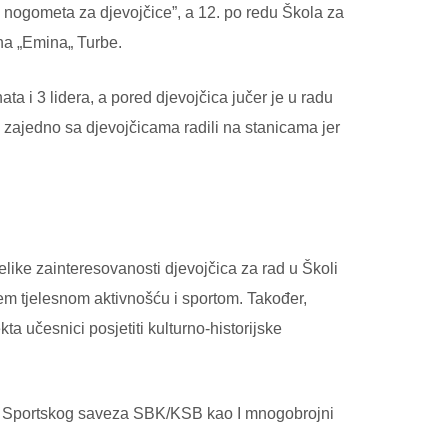
nogometa za djevojčice”, a 12. po redu Škola za
a „Emina„ Turbe.
 i 3 lidera, a pored djevojčica jučer je u radu
u zajedno sa djevojčicama radili na stanicama jer
like zainteresovanosti djevojčica za rad u Školi
jem tjelesnom aktivnošću i sportom. Također,
ta učesnici posjetiti kulturno-historijske
ine Sportskog saveza SBK/KSB kao I mnogobrojni