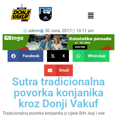
admin
30 Juna, 2017
10:11 am
Facebook
X
WhatsApp
Email
Sutra tradicionalna
povorka konjanika
kroz Donji Vakuf
Tradicionalna povorka konjanika iz cijele BiH, koji i ove