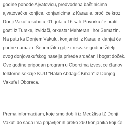
godine pohode Ajvatovicu, predvođena baštinicima
ajvatovačke konjice, konjanicima iz Karaule, proći će kroz
Donji Vakuf u subotu, 01. jula u 16 sati. Povorku će pratiti
gosti iz Turske, izviđači, orkestar Mehteran i hor Semazin.
Na putu ka Donjem Vakufu, konjanici iz Karaule klanjat će
podne namaz u Šeherdžiku gdje im svake godine žitelji
ovog donjovakufskog naselja prirede srdačan i bogat doček.
Ove godine prigodan program u Oborcima izvest će članovi
folklorne sekcije KUD “Nakib Abdagić Kiban” iz Donjeg
Vakufa I Oboraca.
Prema informacijam, koje smo dobili iz Medžlisa IZ Donji
Vakuf, do sada ima prijavljenih preko 260 konjanika koji će