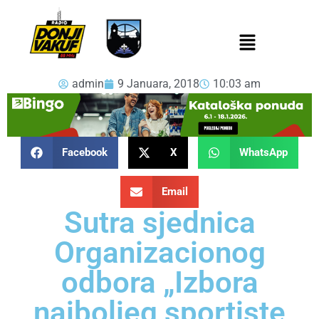
admin
9 Januara, 2018
10:03 am
Facebook
X
WhatsApp
Email
Sutra sjednica
Organizacionog
odbora „Izbora
najboljeg sportiste