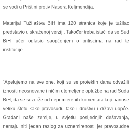
se vodi u Prištini protiv Nasera Keljmendija.
Materijal Tužilaštva BiH ima 120 stranica koje je tužilac
predstavio u skraćenoj verziji. Također treba istaći da se Sud
BiH jučer oglasio saopćenjem o pritiscima na rad te
institucije.
“Apelujemo na sve one, koji su se proteklih dana odvažili
iznositi neosnovane i ničim utemeljene optužbe na rad Suda
BiH, da se suzdrže od neprimjerenih komentara koji nanose
veliku štetu kako pravosuđu tako i društvu i državi uopće.
Građani naše zemlje, u svjetlu posljednjih dešavanja,
nemaju niti jedan razlog za uznemirenost, jer pravosudne