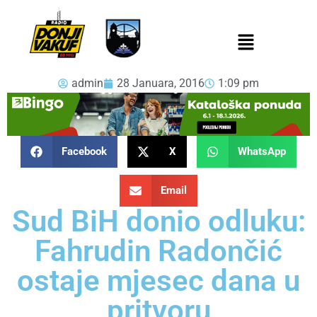
admin
28 Januara, 2016
1:09 pm
Facebook
X
WhatsApp
Email
Sud BiH donio odluku:
Fahrudin Radončić
ostaje mjesec dana u
pritvoru