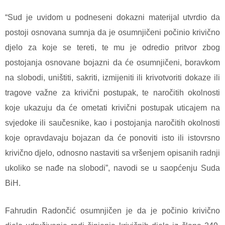
“Sud je uvidom u podneseni dokazni materijal utvrdio da
postoji osnovana sumnja da je osumnjičeni počinio krivično
djelo za koje se tereti, te mu je odredio pritvor zbog
postojanja osnovane bojazni da će osumnjičeni, boravkom
na slobodi, uništiti, sakriti, izmijeniti ili krivotvoriti dokaze ili
tragove važne za krivični postupak, te naročitih okolnosti
koje ukazuju da će ometati krivični postupak uticajem na
svjedoke ili saučesnike, kao i postojanja naročitih okolnosti
koje opravdavaju bojazan da će ponoviti isto ili istovrsno
krivično djelo, odnosno nastaviti sa vršenjem opisanih radnji
ukoliko se nađe na slobodi”, navodi se u saopćenju Suda
BiH.
Fahrudin Radončić osumnjičen je da je počinio krivično