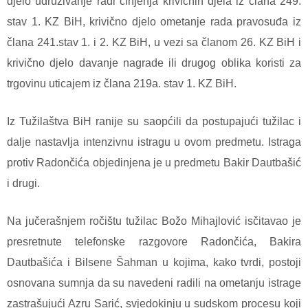
djelo udruživanje radi činjenja krivičnih djela iz člana 249.
stav 1. KZ BiH, krivično djelo ometanje rada pravosuđa iz
člana 241.stav 1. i 2. KZ BiH, u vezi sa članom 26. KZ BiH i
krivično djelo davanje nagrade ili drugog oblika koristi za
trgovinu uticajem iz člana 219a. stav 1. KZ BiH.
Iz Tužilaštva BiH ranije su saopćili da postupajući tužilac i
dalje nastavlja intenzivnu istragu u ovom predmetu. Istraga
protiv Radončića objedinjena je u predmetu Bakir Dautbašić
i drugi.
Na jučerašnjem ročištu tužilac Božo Mihajlović isčitavao je
presretnute telefonske razgovore Radončića, Bakira
Dautbašića i Bilsene Šahman u kojima, kako tvrdi, postoji
osnovana sumnja da su navedeni radili na ometanju istrage
zastrašujući Azru Sarić, svjedokinju u sudskom procesu koji