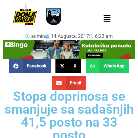
admin
14 Augusta, 2017
6:23 am
Facebook
X
WhatsApp
Email
Stopa doprinosa se
smanjuje sa sadašnjih
41,5 posto na 33
posto