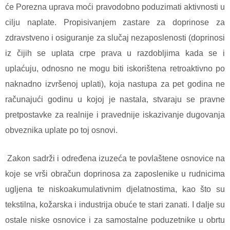
će Porezna uprava moći pravodobno poduzimati aktivnosti u
cilju naplate. Propisivanjem zastare za doprinose za
zdravstveno i osiguranje za slučaj nezaposlenosti (doprinosi
iz čijih se uplata crpe prava u razdobljima kada se i
uplaćuju, odnosno ne mogu biti iskorištena retroaktivno po
naknadno izvršenoj uplati), koja nastupa za pet godina ne
računajući godinu u kojoj je nastala, stvaraju se pravne
pretpostavke za realnije i pravednije iskazivanje dugovanja
obveznika uplate po toj osnovi.
Zakon sadrži i određena izuzeća te povlaštene osnovice na
koje se vrši obračun doprinosa za zaposlenike u rudnicima
ugljena te niskoakumulativnim djelatnostima, kao što su
tekstilna, kožarska i industrija obuće te stari zanati. I dalje su
ostale niske osnovice i za samostalne poduzetnike u obrtu