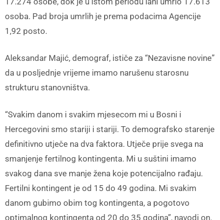
17.274 osobe, dok je u istom periodu lani umrlo 17.613
osoba. Pad broja umrlih je prema podacima Agencije
1,92 posto.
Aleksandar Majić, demograf, ističe za “Nezavisne novine”
da u posljednje vrijeme imamo narušenu starosnu
strukturu stanovništva.
“Svakim danom i svakim mjesecom mi u Bosni i
Hercegovini smo stariji i stariji. To demografsko starenje
definitivno utječe na dva faktora. Utječe prije svega na
smanjenje fertilnog kontingenta. Mi u suštini imamo
svakog dana sve manje žena koje potencijalno rađaju.
Fertilni kontingent je od 15 do 49 godina. Mi svakim
danom gubimo obim tog kontingenta, a pogotovo
optimalnog kontingenta od 20 do 35 godina”, navodi on.