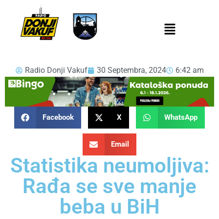
Radio Donji Vakuf
30 Septembra, 2024
6:42 am
Facebook
X
WhatsApp
Email
Statistika neumoljiva:
Rađa se sve manje
beba u BiH