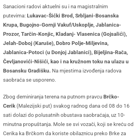
Sanacioni radovi aktuelni su i na magistralnim
putevima:
Lukavac-Šićki Brod, Srbljani-Bosanska
Krupa, Bugojno-Gornji Vakuf/Uskoplje, Jablanica-
Prozor, Tarčin-Konjic, Kladanj- Vlasenica (Gojsalići),
Jelah-Doboj (Karuše), Dobro Polje-Miljevina,
Jablanica-Potoci (u Donjoj Jablanici), Bijeljina-Rača,
Čevljanovići-Nišići, kao i na kružnom toku na ulazu u
Bosansku Gradišku.
Na mjestima izvođenja radova
saobraća se usporeno.
Zbog deminiranja terena na putnom pravcu
Brčko-
Cerik
(Malezijski put) svakog radnog dana od 08 do 16
sati dolazi do polusatnih obustava saobraćaja, uz 10-
minutna propuštanja. Mole se svi vozači, koji se kreću od
Cerika ka Brčkom da koriste obilaznicu preko Brke za