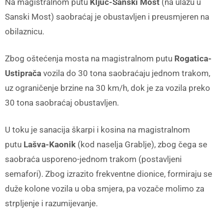
Na magistralnom putu
Ključ-Sanski Most
(na ulazu u
Sanski Most) saobraćaj je obustavljen i preusmjeren na
obilaznicu.
Zbog oštećenja mosta na magistralnom putu
Rogatica-
Ustiprača
vozila do 30 tona saobraćaju jednom trakom,
uz ograničenje brzine na 30 km/h, dok je za vozila preko
30 tona saobraćaj obustavljen.
U toku je sanacija škarpi i kosina na magistralnom
putu
Lašva-Kaonik
(kod naselja Grablje), zbog čega se
saobraća usporeno-jednom trakom (postavljeni
semafori). Zbog izrazito frekventne dionice, formiraju se
duže kolone vozila u oba smjera, pa vozače molimo za
strpljenje i razumijevanje.