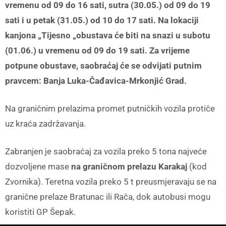
vremenu od 09 do 16 sati, sutra (30.05.) od 09 do 19
sati i u petak (31.05.) od 10 do 17 sati. Na lokaciji
kanjona „Tijesno „obustava će biti na snazi u subotu
(01.06.) u vremenu od 09 do 19 sati. Za vrijeme
potpune obustave, saobraćaj će se odvijati putnim
pravcem: Banja Luka-Čađavica-Mrkonjić Grad.
Na graničnim prelazima promet putničkih vozila protiče
uz kraća zadržavanja.
Zabranjen je saobraćaj za vozila preko 5 tona najveće
dozvoljene mase
na graničnom prelazu Karakaj
(kod
Zvornika). Teretna vozila preko 5 t preusmjeravaju se na
granične prelaze Bratunac ili Rača, dok autobusi mogu
koristiti GP Šepak.