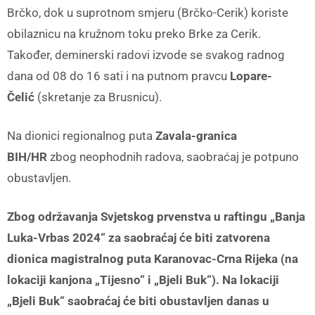
Brčko, dok u suprotnom smjeru (Brčko-Cerik) koriste
obilaznicu na kružnom toku preko Brke za Cerik.
Također, deminerski radovi izvode se svakog radnog
dana od 08 do 16 sati i na putnom pravcu
Lopare-
Čelić
(skretanje za Brusnicu).
Na dionici regionalnog puta
Zavala-granica
BIH/HR
zbog neophodnih radova, saobraćaj je potpuno
obustavljen.
Zbog održavanja Svjetskog prvenstva u raftingu „Banja
Luka-Vrbas 2024“ za saobraćaj će biti zatvorena
dionica magistralnog puta Karanovac-Crna Rijeka (na
lokaciji kanjona „Tijesno“ i „Bjeli Buk“). Na lokaciji
„Bjeli Buk“ saobraćaj će biti obustavljen danas u