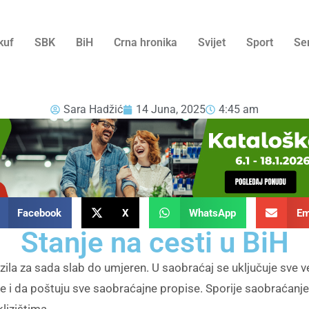
kuf
SBK
BiH
Crna hronika
Svijet
Sport
Se
Sara Hadžić
14 Juna, 2025
4:45 am
Facebook
X
WhatsApp
Em
Stanje na cesti u BiH
ozila za sada slab do umjeren. U saobraćaj se uključuje sve ve
e i da poštuju sve saobraćajne propise. Sporije saobraćanj