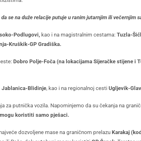
lizištima.
a se na duže relacije putuje u ranim jutarnjim ili večernjim s
isoko-Podlugovi,
kao i na magistralnim cestama:
Tuzla-Šićk
rnja-Kruškik-GP Gradiška.
ceste:
Dobro Polje-Foča (na lokacijama Sijeračke stijene i 
i
Jablanica-Blidinje
, kao i na regionalnoj cesti
Ugljevik-Glav
ja za putnička vozila. Napominjemo da su čekanja na grani
mogu koristiti samo pješaci.
a najveće dozvoljene mase na graničnom prelazu
Karakaj (ko