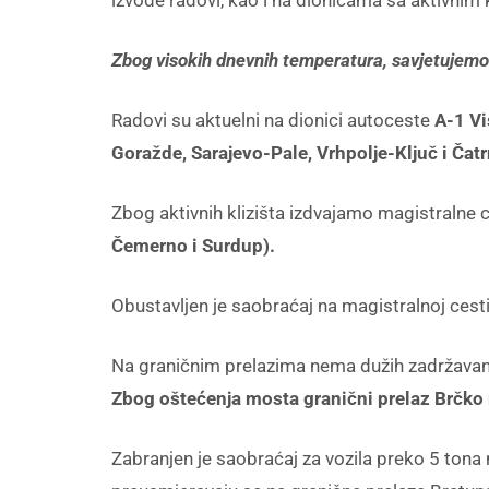
izvode radovi, kao i na dionicama sa aktivnim k
Zbog visokih dnevnih temperatura, savjetujemo d
Radovi su aktuelni na dionici autoceste
A-1 V
Goražde, Sarajevo-Pale, Vrhpolje-Ključ i Čat
Zbog aktivnih klizišta izdvajamo magistralne 
Čemerno i Surdup).
Obustavljen je saobraćaj na magistralnoj cest
Na graničnim prelazima nema dužih zadržavan
Zbog oštećenja mosta granični prelaz Brčko 
Zabranjen je saobraćaj za vozila preko 5 ton