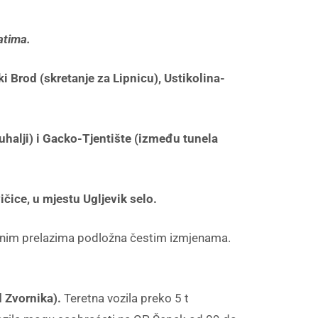
atima.
i Brod (skretanje za Lipnicu), Ustikolina-
Tuhalji) i Gacko-Tjentište (između tunela
ičice, u mjestu Ugljevik selo.
čnim prelazima podložna čestim izmjenama.
d Zvornika).
Teretna vozila preko 5 t