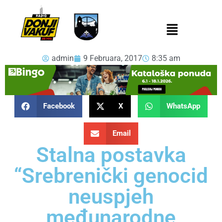
admin
9 Februara, 2017
8:35 am
Facebook
X
WhatsApp
Email
Stalna postavka
“Srebrenički genocid
neuspjeh
međunarodne