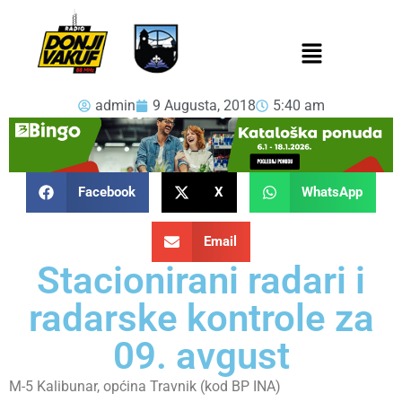
admin
9 Augusta, 2018
5:40 am
Facebook
X
WhatsApp
Email
Stacionirani radari i
radarske kontrole za
09. avgust
M-5 Kalibunar, općina Travnik (kod BP INA)