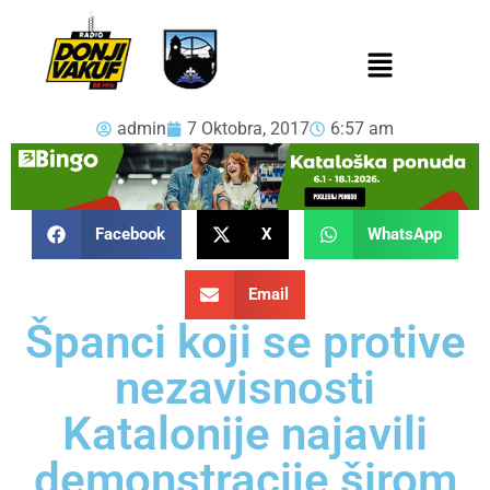
admin
7 Oktobra, 2017
6:57 am
Facebook
X
WhatsApp
Email
Španci koji se protive
nezavisnosti
Katalonije najavili
demonstracije širom