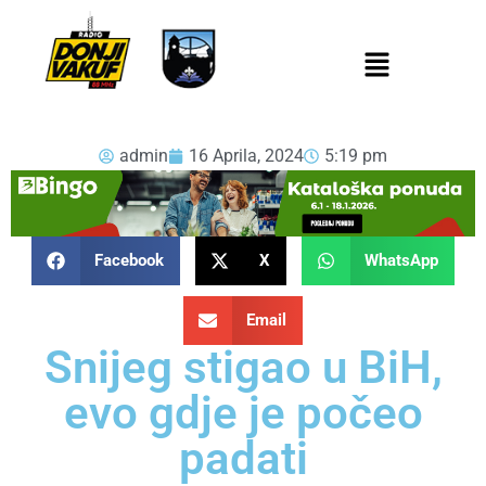
admin
16 Aprila, 2024
5:19 pm
Facebook
X
WhatsApp
Email
Snijeg stigao u BiH,
evo gdje je počeo
padati