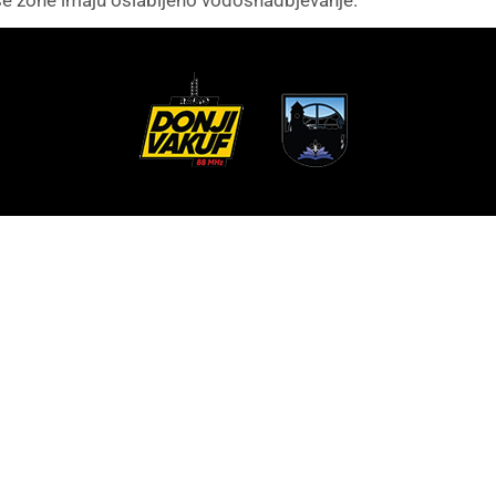
iše zone imaju oslabljeno vodosnadbjevanje.