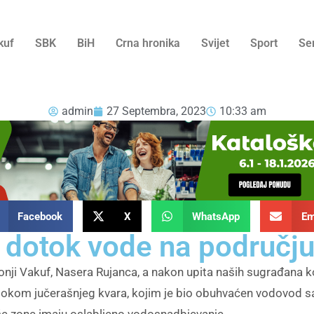
kuf
SBK
BiH
Crna hronika
Svijet
Sport
Se
admin
27 Septembra, 2023
10:33 am
Facebook
X
WhatsApp
Em
i dotok vode na područj
nji Vakuf, Nasera Rujanca, a nakon upita naših sugrađana k
okom jučerašnjeg kvara, kojim je bio obuhvaćen vodovod sa S