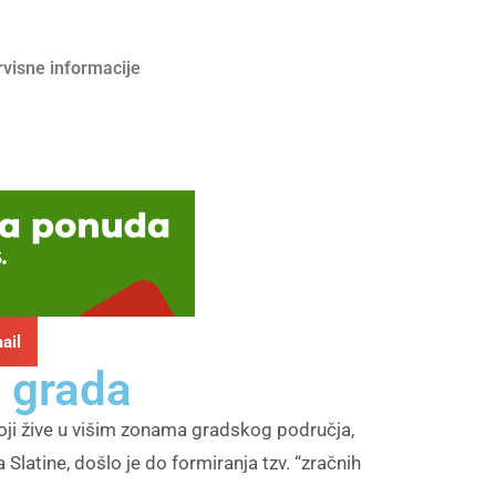
rvisne informacije
ail
u grada
oji žive u višim zonama gradskog područja,
latine, došlo je do formiranja tzv. “zračnih