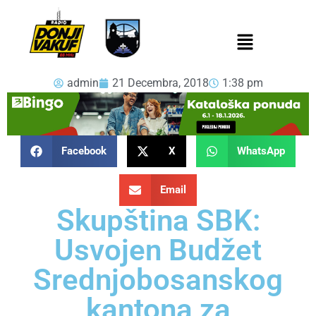
admin
21 Decembra, 2018
1:38 pm
Facebook
X
WhatsApp
Email
Skupština SBK:
Usvojen Budžet
Srednjobosanskog
kantona za