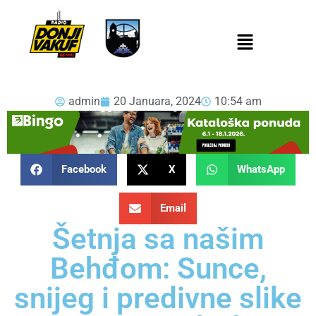
admin
20 Januara, 2024
10:54 am
Facebook
X
WhatsApp
Email
Šetnja sa našim
Behđom: Sunce,
snijeg i predivne slike