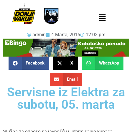
admin
4 Marta, 2016
12:03 pm
Facebook
X
WhatsApp
Email
Servisne iz Elektra za
subotu, 05. marta
Služba za odnose sa javnošću i informisanje kupaca