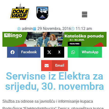
admin
29 Novembra, 2016
11:12 am
Facebook
X
WhatsApp
Email
Servisne iz Elektra za
srijedu, 30. novembra
Služba za odnose sa javnošću i informisanje kupaca
Podružnice “Elektrodistribucija” Zenica, obavještava kupce