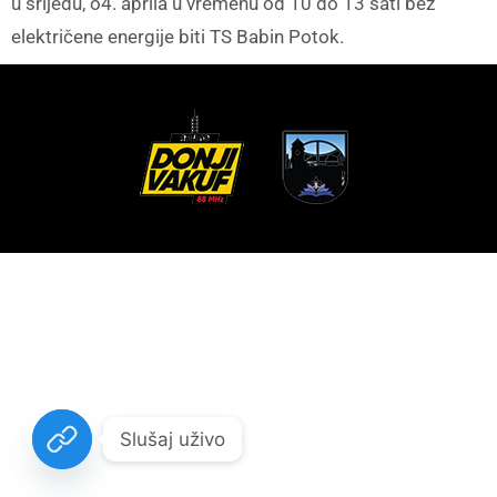
u srijedu, o4. aprila u vremenu od 10 do 13 sati bez
električene energije biti TS Babin Potok.
Slušaj uživo