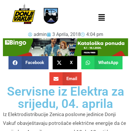
admin
3 Aprila, 2018
4:04 pm
Facebook
X
WhatsApp
Email
Servisne iz Elektra za
srijedu, 04. aprila
Iz Elektrodistribucije Zenica poslovne jedinice Donji
Vakuf obavještavaju potrošače električne energije da će