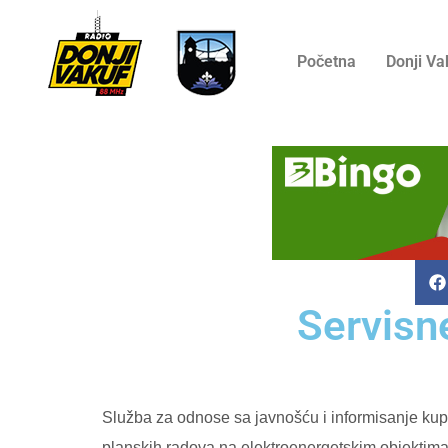
Početna
Donji Va
Servisne
Služba za odnose sa javnošću i informisanje kup
planskih radova na elektroenergetskim objektim