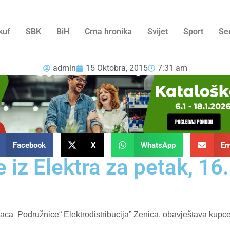
kuf
SBK
BiH
Crna hronika
Svijet
Sport
Se
admin
15 Oktobra, 2015
7:31 am
Facebook
X
WhatsApp
Em
 iz Elektra za petak, 16
aca Podružnice“ Elektrodistribucija” Zenica, obavještava kupce
a