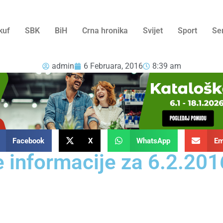
kuf
SBK
BiH
Crna hronika
Svijet
Sport
Se
admin
6 Februara, 2016
8:39 am
Facebook
X
WhatsApp
Em
e informacije za 6.2.201