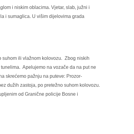
m i niskim oblacima. Vjetar, slab, južni i
a i sumaglica. U višim dijelovima grada
o suhom ili vlažnom kolovozu. Zbog niskih
ma tunelima. Apelujemo na vozače da na put ne
ona skrećemo pažnju na puteve: Prozor-
 bez dužih zastoja, po pretežno suhom kolovozu.
pljenim od Granične policije Bosne i