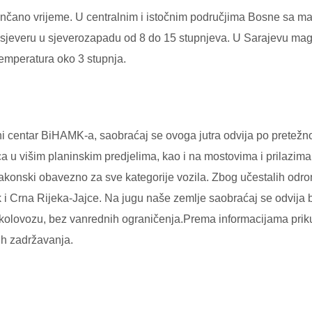
ano vrijeme. U centralnim i istočnim područjima Bosne sa maglo
 sjeveru u sjeverozapadu od 8 do 15 stupnjeva. U Sarajevu magl
temperatura oko 3 stupnja.
i centar BiHAMK-a, saobraćaj se ovoga jutra odvija po pretežn
ca u višim planinskim predjelima, kao i na mostovima i prilazi
akonski obavezno za sve kategorije vozila. Zbog učestalih odr
 i Crna Rijeka-Jajce. Na jugu naše zemlje saobraćaj se odvija
kolovozu, bez vanrednih ograničenja.Prema informacijama priku
h zadržavanja.