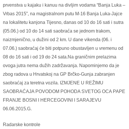
prvenstva u kajaku i kanuu na divljim vodama “Banja Luka –
Vrbas 2015”, na magistralnom putu M-16 Banja Luka-Jajce
na lokalitetu kanjona Tijesno, danas od 10 do 16 sati i sutra
(05.06.) od 10 do 14 sati saobraća se jednom trakom,
naizmjenično, u dužini od 2 km. U dane vikenda (06. i
07.06.) saobraćaj će biti potpuno obustavljen u vremenu od
08 do 16 sati i od 19 do 24 sata.Na graničnim prelazima
ovoga jutra nema dužih zadržavanja. Napominjemo da je
zbog radova u Hrvatskoj na GP Brčko-Gunja zabranjen
saobraćaj za teretna vozila. IZMJENE U REŽIMU
SAOBRAĆAJA POVODOM POHODA SVETOG OCA PAPE
FRANJE BOSNI I HERCEGOVINI I SARAJEVU
06.06.2015.G.
Radarske kontrole