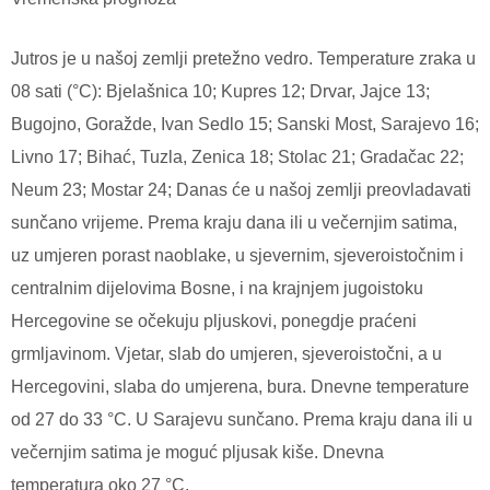
Jutros je u našoj zemlji pretežno vedro. Temperature zraka u
08 sati (°C): Bjelašnica 10; Kupres 12; Drvar, Jajce 13;
Bugojno, Goražde, Ivan Sedlo 15; Sanski Most, Sarajevo 16;
Livno 17; Bihać, Tuzla, Zenica 18; Stolac 21; Gradačac 22;
Neum 23; Mostar 24; Danas će u našoj zemlji preovladavati
sunčano vrijeme. Prema kraju dana ili u večernjim satima,
uz umjeren porast naoblake, u sjevernim, sjeveroistočnim i
centralnim dijelovima Bosne, i na krajnjem jugoistoku
Hercegovine se očekuju pljuskovi, ponegdje praćeni
grmljavinom. Vjetar, slab do umjeren, sjeveroistočni, a u
Hercegovini, slaba do umjerena, bura. Dnevne temperature
od 27 do 33 °C. U Sarajevu sunčano. Prema kraju dana ili u
večernjim satima je moguć pljusak kiše. Dnevna
temperatura oko 27 °C.