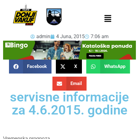
admin
4 Juna, 2015
7:06 am
Facebook
X
WhatsApp
Email
servisne informacije
za 4.6.2015. godine
Vremenska prognoza