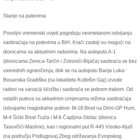
Stanje na putevima
Povoljni vremenski uvjeti pogoduju nesmetanom odvijanju
saobraćaja na putevima u BiH. Kraći zastoji su mogući na
dionicama sa aktuelnim radovima. Na autoputu A-1
(dionicama Zenica-Tarčin i Zvirovići-Bijača) saobraća se bez
vanrednih ograničenja, dok se na autoputu Banja Luka-
Bosanska Gradiška (na lokalitetu Kutlešin Gaj) izvode
radovi na sanaciji klizišta i saobraća se jednom trakom. Od
ostalih puteva sa aktuelnim izmjenama režima saobraćaja
izdvajamo magistralne puteve: M-18 Brod na Drini-GP Hum,
M-4 Šićki Brod-Tuzla i M-6 Čapljina-Stolac (dionica
Tasovčići-Masline), kao i regionalni put R-445 Visoko-Ilijaš
(na području Podlugova).Zbog održavanja Evropskog