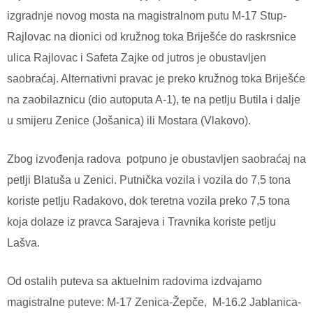
izgradnje novog mosta na magistralnom putu M-17 Stup-
Rajlovac na dionici od kružnog toka Briješće do raskrsnice
ulica Rajlovac i Safeta Zajke od jutros je obustavljen
saobraćaj. Alternativni pravac je preko kružnog toka Briješće
na zaobilaznicu (dio autoputa A-1), te na petlju Butila i dalje
u smijeru Zenice (Jošanica) ili Mostara (Vlakovo).
Zbog izvođenja radova
potpuno je obustavljen saobraćaj na
petlji Blatuša u Zenici. Putnička vozila i vozila do 7,5 tona
koriste petlju Radakovo, dok teretna vozila preko 7,5 tona
koja dolaze iz pravca Sarajeva i Travnika koriste petlju
Lašva.
Od ostalih puteva sa aktuelnim radovima izdvajamo
magistralne puteve: M-17 Zenica-Žepče,
M-16.2 Jablanica-