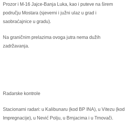
Prozor i M-16 Jajce-Banja Luka, kao i puteve na širem
području Mostara (sjeverni i južni ulaz u grad i
saobraćajnice u gradu).
Na graničnim prelazima ovoga jutra nema dužih
zadržavanja.
Radarske kontrole
Stacionarni radari: u Kalibunaru (kod BP INA), u Vitezu (kod
Impregnacije), u Nević Polju, u Brnjacima i u Trnovači.