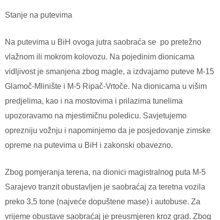
Stanje na putevima
Na putevima u BiH ovoga jutra saobraća se
po pretežno
vlažnom ili mokrom kolovozu. Na pojedinim dionicama
vidljivost je smanjena zbog magle, a izdvajamo puteve M-15
Glamoč-Mlinište i M-5 Ripač-Vrtoče. Na dionicama u višim
predjelima, kao i na mostovima i prilazima tunelima
upozoravamo na mjestimičnu poledicu. Savjetujemo
oprezniju vožnju i napominjemo da je posjedovanje zimske
opreme na putevima u BiH i zakonski obavezno.
Zbog pomjeranja terena, na dionici magistralnog puta M-5
Sarajevo tranzit obustavljen je saobraćaj za teretna vozila
preko 3,5 tone (najveće dopuštene mase) i autobuse. Za
vrijeme obustave saobraćaj je preusmjeren kroz grad. Zbog