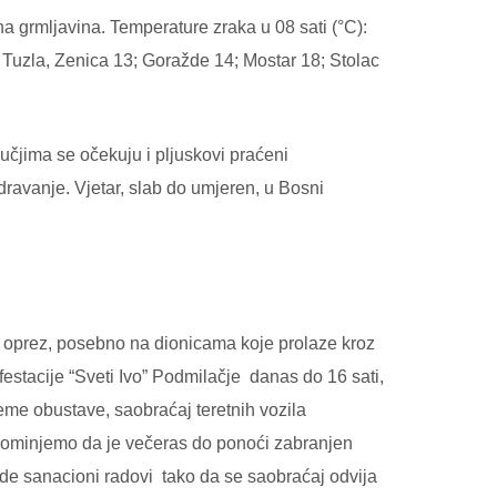
a grmljavina. Temperature zraka u 08 sati (°C):
 Tuzla, Zenica 13; Goražde 14; Mostar 18; Stolac
čjima se očekuju i pljuskovi praćeni
avanje. Vjetar, slab do umjeren, u Bosni
 oprez, posebno na dionicama koje prolaze kroz
stacije “Sveti Ivo” Podmilačje danas do 16 sati,
eme obustave, saobraćaj teretnih vozila
pominjemo da je večeras do ponoći zabranjen
de sanacioni radovi tako da se saobraćaj odvija