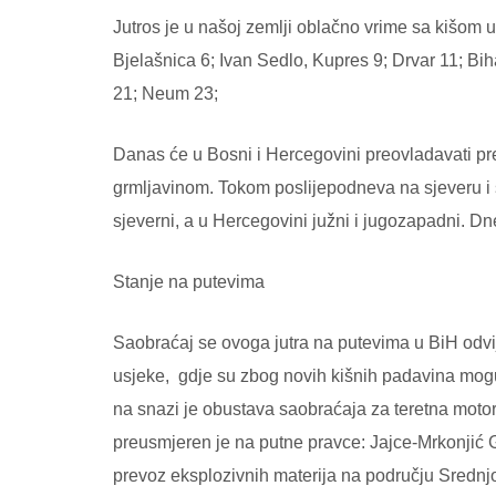
Jutros je u našoj zemlji oblačno vrime sa kišom 
Bjelašnica 6; Ivan Sedlo, Kupres 9; Drvar 11; Bi
21; Neum 23;
Danas će u Bosni i Hercegovini preovladavati pr
grmljavinom. Tokom poslijepodneva na sjeveru i
sjeverni, a u Hercegovini južni i jugozapadni. D
Stanje na putevima
Saobraćaj se ovoga jutra na putevima u BiH odv
usjeke, gdje su zbog novih kišnih padavina mogu
na snazi je obustava saobraćaja za teretna motor
preusmjeren je na putne pravce: Jajce-Mrkonjić
prevoz eksplozivnih materija na području Sredn