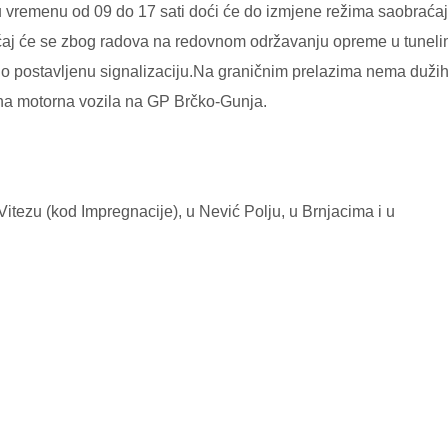
remenu od 09 do 17 sati doći će do izmjene režima saobraćaja 
ćaj će se zbog radova na redovnom održavanju opreme u tuneli
o postavljenu signalizaciju.Na graničnim prelazima nema duži
tna motorna vozila na GP Brčko-Gunja.
Vitezu (kod Impregnacije), u Nević Polju, u Brnjacima i u