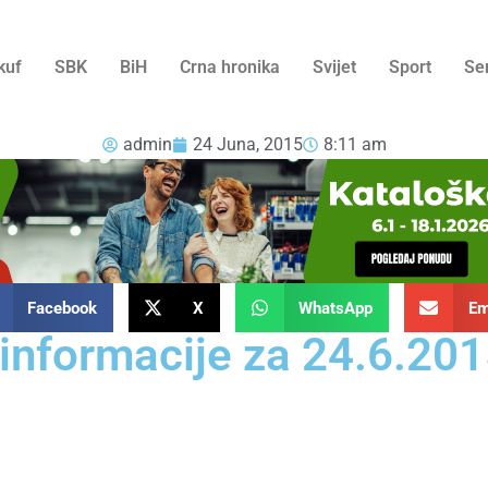
kuf
SBK
BiH
Crna hronika
Svijet
Sport
Se
admin
24 Juna, 2015
8:11 am
Facebook
X
WhatsApp
Em
 informacije za 24.6.201