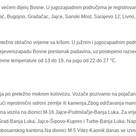
u većem dijelu Bosne. U jugozapadnim područjima je registrovan
hać, Bugojno, Gradačac, Jajce, Sanski Most, Sarajevo 12; Livno,
etežno oblačno vrijeme sa kišom. U južnim i jugozapadnim podru
 sjeverozapadu Bosne prestanak padavina, uz postepeno razvedr
nevne temperature od 13 do 19, na jugu od 22 do 27 °C.
ija po pretežno mokrom kolovozu. Vozače pozivamo na pojačan
ći mjestimični odroni zemlje ili kamenja.Zbog održavanja manife
na vozila na dionici M-16 Jajce-Podmilačje-Banja Luka. Za vrij
 Grad-Banja Luka, Jajce-Šipovo-Kupres i Turbe-Banja Luka. Na
jobosanskog kantona.Na dionici M-5 Vitez-Kaonik danas se izvo