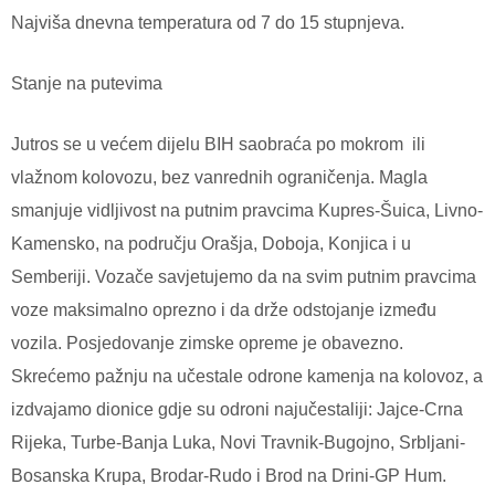
Najviša dnevna temperatura od 7 do 15 stupnjeva.
Stanje na putevima
Jutros se u većem dijelu BIH saobraća po mokrom ili
vlažnom kolovozu, bez vanrednih ograničenja. Magla
smanjuje vidljivost na putnim pravcima Kupres-Šuica, Livno-
Kamensko, na području Orašja, Doboja, Konjica i u
Semberiji. Vozače savjetujemo da na svim putnim pravcima
voze maksimalno oprezno i da drže odstojanje između
vozila. Posjedovanje zimske opreme je obavezno.
Skrećemo pažnju na učestale odrone kamenja na kolovoz, a
izdvajamo dionice gdje su odroni najučestaliji: Jajce-Crna
Rijeka, Turbe-Banja Luka, Novi Travnik-Bugojno, Srbljani-
Bosanska Krupa, Brodar-Rudo i Brod na Drini-GP Hum.