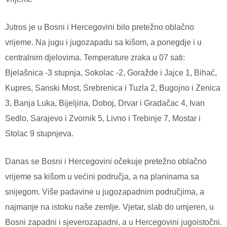
Jutros je u Bosni i Hercegovini bilo pretežno oblačno
vrijeme. Na jugu i jugozapadu sa kišom, a ponegdje i u
centralnim djelovima. Temperature zraka u 07 sati:
Bjelašnica -3 stupnja, Sokolac -2, Goražde i Jajce 1, Bihać,
Kupres, Sanski Most, Srebrenica i Tuzla 2, Bugojno i Zenica
3, Banja Luka, Bijeljina, Doboj, Drvar i Gradačac 4, Ivan
Sedlo, Sarajevo i Zvornik 5, Livno i Trebinje 7, Mostar i
Stolac 9 stupnjeva.
Danas se Bosni i Hercegovini očekuje pretežno oblačno
vrijeme sa kišom u većini područja, a na planinama sa
snijegom. Više padavine u jugozapadnim područjima, a
najmanje na istoku naše zemlje. Vjetar, slab do umjeren, u
Bosni zapadni i sjeverozapadni, a u Hercegovini jugoistočni.