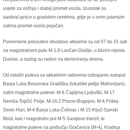
uvjete za vožnju i slabiji promet vozila. Izuzetak su
saobraćajnice u gradskim centrima, gdje je u ovim jutarnjim
satima promet vozila pojačan.
Povremene polusatne obustave aktuelne su od 07 do 15 sati
na magistralnom putu M-1.8 Lončari-Orašje, u blizini mjesta
Dusine, a razlog su radovi na deminiranju terena.
Od ostalih puteva sa aktuelnim radovima izdvajamo autoput
Banja Luka-Bosanska Gradiška (lokalitet petlje Mahovljani),
zatim magistralne puteve: M-6 Čapljina-Ljubuški, M-17
Nemila-Topčić Polje, M-16.2 Prozor-Bugojno, M-4 Priboj-
Simin Han, M-4 Banja Luka-Čelinac i M-15 Ključ-Sanski
Most, kao i magistralni put M-5 Sarajevo tranzit, te
magistralne puteve na području Gračanice (M-4), Kladnja