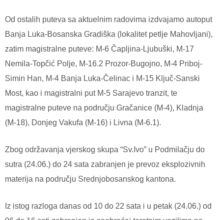
Od ostalih puteva sa aktuelnim radovima izdvajamo autoput
Banja Luka-Bosanska Gradiška (lokalitet petlje Mahovljani),
zatim magistralne puteve: M-6 Čapljina-Ljubuški, M-17
Nemila-Topčić Polje, M-16.2 Prozor-Bugojno, M-4 Priboj-
Simin Han, M-4 Banja Luka-Čelinac i M-15 Ključ-Sanski
Most, kao i magistralni put M-5 Sarajevo tranzit, te
magistralne puteve na području Gračanice (M-4), Kladnja
(M-18), Donjeg Vakufa (M-16) i Livna (M-6.1).
Zbog održavanja vjerskog skupa “Sv.Ivo” u Podmilačju do
sutra (24.06.) do 24 sata zabranjen je prevoz eksplozivnih
materija na području Srednjobosanskog kantona.
Iz istog razloga danas od 10 do 22 sata i u petak (24.06.) od