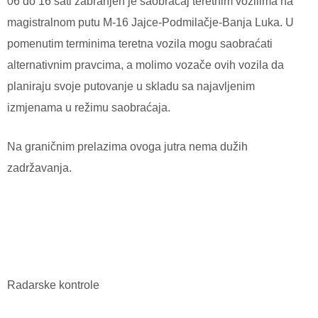
06 do 16 sati zabranjen je saobraćaj teretnim vozilima na
magistralnom putu M-16 Jajce-Podmilačje-Banja Luka. U
pomenutim terminima teretna vozila mogu saobraćati
alternativnim pravcima, a molimo vozače ovih vozila da
planiraju svoje putovanje u skladu sa najavljenim
izmjenama u režimu saobraćaja.
Na graničnim prelazima ovoga jutra nema dužih
zadržavanja.
Radarske kontrole