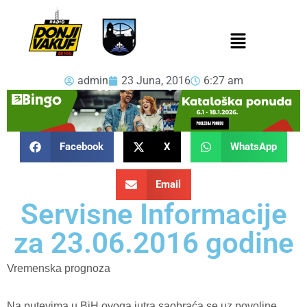
admin
23 Juna, 2016
6:27 am
Facebook
X
WhatsApp
Email
Servisne Informacije
za 23.06.2016 godine
Vremenska prognoza
Na putevima u BiH ovoga jutra saobraća se uz povoljne