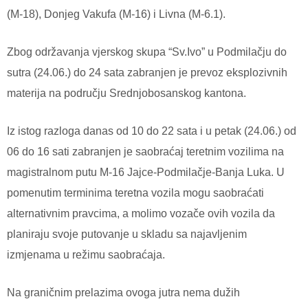
(M-18), Donjeg Vakufa (M-16) i Livna (M-6.1).
Zbog održavanja vjerskog skupa “Sv.Ivo” u Podmilačju do
sutra (24.06.) do 24 sata zabranjen je prevoz eksplozivnih
materija na području Srednjobosanskog kantona.
Iz istog razloga danas od 10 do 22 sata i u petak (24.06.) od
06 do 16 sati zabranjen je saobraćaj teretnim vozilima na
magistralnom putu M-16 Jajce-Podmilačje-Banja Luka. U
pomenutim terminima teretna vozila mogu saobraćati
alternativnim pravcima, a molimo vozače ovih vozila da
planiraju svoje putovanje u skladu sa najavljenim
izmjenama u režimu saobraćaja.
Na graničnim prelazima ovoga jutra nema dužih