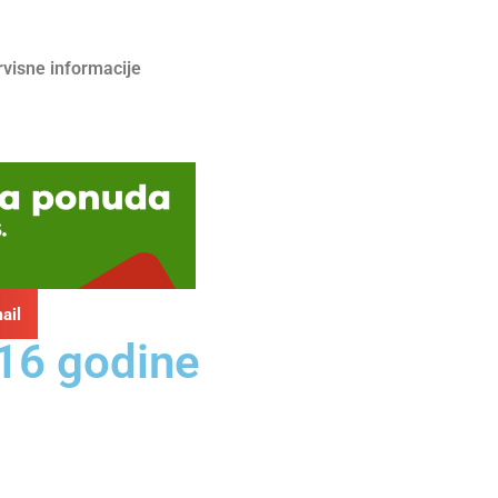
rvisne informacije
ail
016 godine