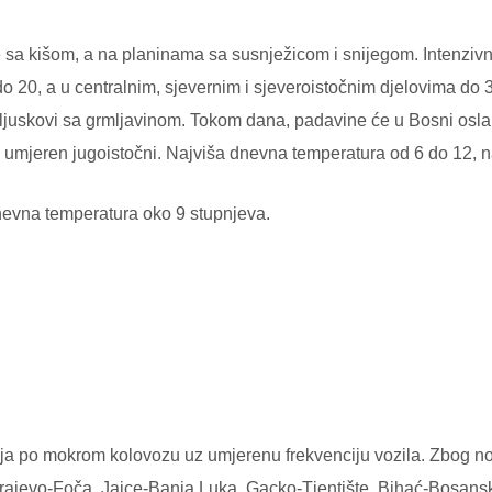
 sa kišom, a na planinama sa susnježicom i snijegom. Intenzivn
20, a u centralnim, sjevernim i sjeveroistočnim djelovima do 30,
juskovi sa grmljavinom. Tokom dana, padavine će u Bosni oslabit
 umjeren jugoistočni. Najviša dnevna temperatura od 6 do 12, n
nevna temperatura oko 9 stupnjeva.
ja po mokrom kolovozu uz umjerenu frekvenciju vozila. Zbog nov
ajevo-Foča, Jajce-Banja Luka, Gacko-Tjentište, Bihać-Bosansk