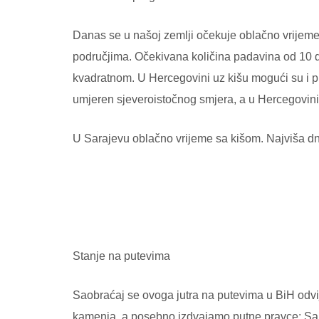
Danas se u našoj zemlji očekuje oblačno vrijeme
područjima. Očekivana količina padavina od 10 do 
kvadratnom. U Hercegovini uz kišu mogući su i pl
umjeren sjeveroistočnog smjera, a u Hercegovini
U Sarajevu oblačno vrijeme sa kišom. Najviša d
Stanje na putevima
Saobraćaj se ovoga jutra na putevima u BiH odvi
kamenja, a posebno izdvajamo putne pravce: Sar