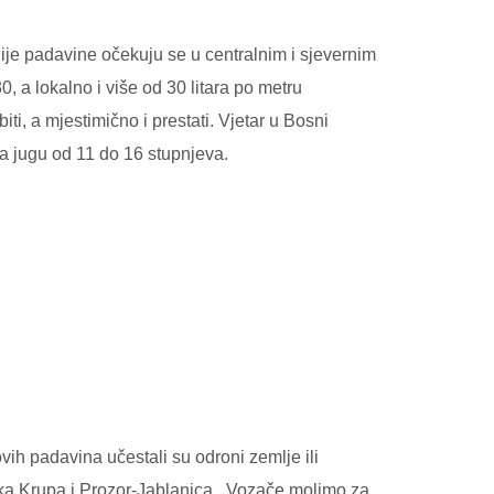
ije padavine očekuju se u centralnim i sjevernim
 a lokalno i više od 30 litara po metru
i, a mjestimično i prestati. Vjetar u Bosni
a jugu od 11 do 16 stupnjeva.
ih padavina učestali su odroni zemlje ili
a Krupa i Prozor-Jablanica.
Vozače molimo za