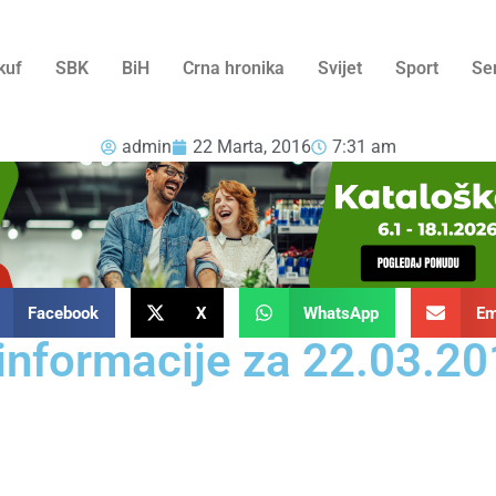
kuf
SBK
BiH
Crna hronika
Svijet
Sport
Se
admin
22 Marta, 2016
7:31 am
Facebook
X
WhatsApp
Em
informacije za 22.03.2