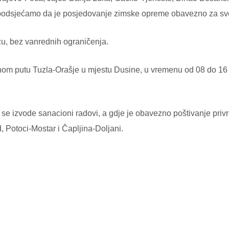
 podsjećamo da je posjedovanje zimske opreme obavezno za sve 
u, bez vanrednih ograničenja.
om putu Tuzla-Orašje u mjestu Dusine, u vremenu od 08 do 16 s
 se izvode sanacioni radovi, a gdje je obavezno poštivanje pri
, Potoci-Mostar i Čapljina-Doljani.