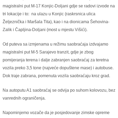
magistralni put M-17 Konjic-Doljani gdje se radovi izvode na
tri lokacije i to:
na ulazu u Konjic (raskrsnica ulica
Željeznička i Maršala Tita), kao i na dionicama Šehovina-
Zalik i Čapljina-Doljani (most u mjestu Višići).
Od puteva sa izmjenama u režimu saobraćaja izdvajamo
magistralni put M-5 Sarajevo tranzit, gdje je zbog
pomijeranja terena i dalje zabranjen saobraćaj za teretna
vozila preko 3,5 tone (najveće dopuštene mase) i autobuse.
Dok traje zabrana, pomenuta vozila saobraćaju kroz grad.
Na autoputu A1 saobraćaj se odvija po suhom kolovozu, bez
vanrednih ograničenja.
Napominjemo vozače da je posjedovanje zimske opreme