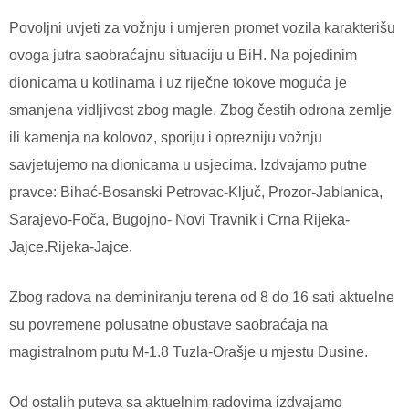
Povoljni uvjeti za vožnju i umjeren promet vozila karakterišu
ovoga jutra saobraćajnu situaciju u BiH. Na pojedinim
dionicama u kotlinama i uz riječne tokove moguća je
smanjena vidljivost zbog magle. Zbog čestih odrona zemlje
ili kamenja na kolovoz, sporiju i oprezniju vožnju
savjetujemo na dionicama u usjecima. Izdvajamo putne
pravce: Bihać-Bosanski Petrovac-Ključ, Prozor-Jablanica,
Sarajevo-Foča, Bugojno- Novi Travnik i Crna Rijeka-
Jajce.Rijeka-Jajce.
Zbog radova na deminiranju terena od 8 do 16 sati aktuelne
su povremene polusatne obustave saobraćaja na
magistralnom putu M-1.8 Tuzla-Orašje u mjestu Dusine.
Od ostalih puteva sa aktuelnim radovima izdvajamo