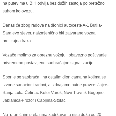
na putevima u BiH odvija bez dužih zastoja po pretežno
suhom kolovozu.
Danas će zbog radova na dionici autoceste A-1 Butila-
Sarajevo sjever, naizmjenično biti zatvarane vozna i
preticajna traka.
Vozače molimo za opreznu vožnju i obavezno poštivanje
privremeno postavljene saobraćajne signalizacije.
Sporije se saobraća i na ostalim dionicama na kojima se
izvode sanacioni radovi, a izdvajamo putne pravce: Jajce-
Banja Luka,Čelinac-Kotor Varoš, Novi Travnik-Bugojno,
Jablanica-Prozor i Čapljina-Stolac.
Na
graničnim prelazima zadržavanja nisu duža od 20