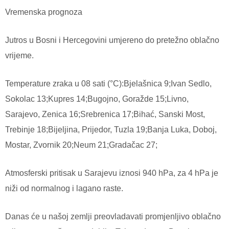
Vremenska prognoza
Jutros u Bosni i Hercegovini umjereno do pretežno oblačno
vrijeme.
Temperature zraka u 08 sati (°C):Bjelašnica 9;Ivan Sedlo,
Sokolac 13;Kupres 14;Bugojno, Goražde 15;Livno,
Sarajevo, Zenica 16;Srebrenica 17;Bihać, Sanski Most,
Trebinje 18;Bijeljina, Prijedor, Tuzla 19;Banja Luka, Doboj,
Mostar, Zvornik 20;Neum 21;Gradačac 27;
Atmosferski pritisak u Sarajevu iznosi 940 hPa, za 4 hPa je
niži od normalnog i lagano raste.
Danas će u našoj zemlji preovladavati promjenljivo oblačno