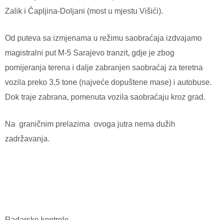
Zalik i Čapljina-Doljani (most u mjestu Višići).
Od puteva sa izmjenama u režimu saobraćaja izdvajamo
magistralni put M-5 Sarajevo tranzit, gdje je zbog
pomijeranja terena i dalje zabranjen saobraćaj za teretna
vozila preko 3,5 tone (najveće dopuštene mase) i autobuse.
Dok traje zabrana, pomenuta vozila saobraćaju kroz grad.
Na
graničnim prelazima
ovoga jutra nema dužih
zadržavanja.
Radarske kontrole