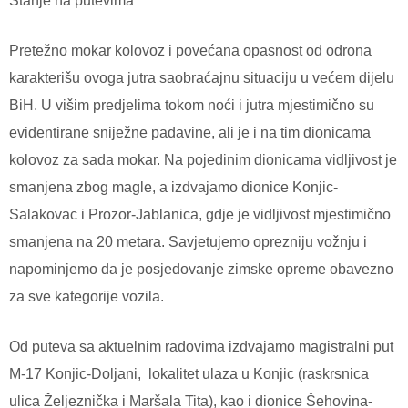
Stanje na putevima
Pretežno mokar kolovoz i povećana opasnost od odrona
karakterišu ovoga jutra saobraćajnu situaciju u većem dijelu
BiH. U višim predjelima tokom noći i jutra mjestimično su
evidentirane sniježne padavine, ali je i na tim dionicama
kolovoz za sada mokar. Na pojedinim dionicama vidljivost je
smanjena zbog magle, a izdvajamo dionice Konjic-
Salakovac i Prozor-Jablanica, gdje je vidljivost mjestimično
smanjena na 20 metara. Savjetujemo oprezniju vožnju i
napominjemo da je posjedovanje zimske opreme obavezno
za sve kategorije vozila.
Od puteva sa aktuelnim radovima izdvajamo magistralni put
M-17 Konjic-Doljani,
lokalitet ulaza u Konjic (raskrsnica
ulica Željeznička i Maršala Tita), kao i dionice Šehovina-